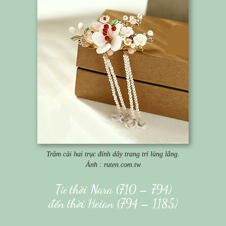
Trâm cài hai trục đính
dây trang trí lủng lẳng.
Ảnh : ruten.com.tw
Từ thời Nara (710 – 794)
đến thời Heian (794 – 1185)