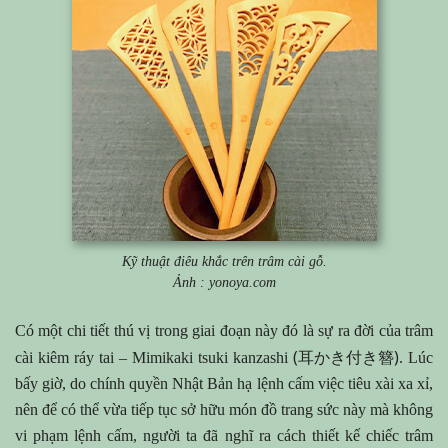
Kỹ thuật điêu khắc trên trâm cài gỗ.
Ảnh : yonoya.com
Có một chi tiết thú vị trong giai đoạn này đó là sự ra đời của trâm
(耳かき付き簪)
cài kiêm ráy tai – Mimikaki tsuki kanzashi
. Lúc
bấy giờ, do chính quyền Nhật Bản hạ lệnh cấm việc tiêu xài xa xỉ,
nên để có thể vừa tiếp tục sở hữu món đồ trang sức này mà không
vi phạm lệnh cấm, người ta đã nghĩ ra cách thiết kế chiếc trâm