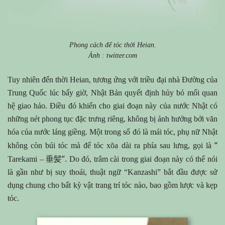
Phong cách để tóc thời Heian.
Ảnh : twitter.com
Tuy nhiên đến thời Heian, tương ứng với triều đại nhà Đường của
Trung Quốc lúc bấy giờ, Nhật Bản quyết định hủy bỏ mối quan
hệ giao hảo. Điều đó khiến cho giai đoạn này của nước Nhật có
những nét phong tục đặc trưng riêng, không bị ảnh hưởng bởi văn
hóa của nước láng giềng. Một trong số đó là mái tóc, phụ nữ Nhật
“
không còn búi tóc mà để tóc xõa dài ra phía sau lưng, gọi là
垂髪”
Tarekami –
. Do đó, trâm cài trong giai đoạn này có thể nói
là gần như bị suy thoái, thuật ngữ “Kanzashi” bắt đầu được sử
dụng chung cho bất kỳ vật trang trí tóc nào, bao gồm lược và kẹp
tóc.