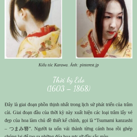
Kiểu tóc Karawa. Ảnh: pinterest.jp
Thời kỳ Edo
(1603 – 1868)
Đây là giai đoạn phồn thịnh nhất trong lịch sử phát triển của trâm
cài. Giai đoạn đầu của thời kỳ này xuất hiện các loại trâm lấy vẻ
đẹp của hoa làm chủ đề thiết kế chính, gọi là “Tsumami kanzashi
つまみ簪
–
”. Người ta uốn vải thành từng cánh hoa rồi ghép
chúng lại để tạo ra những đóa hoa rực rỡ đầy sắc màu.