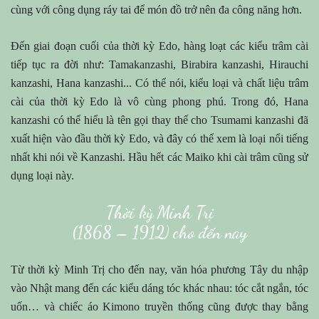
cùng với công dụng ráy tai để món đồ trở nên đa công năng hơn.
Đến giai đoạn cuối của thời kỳ Edo, hàng loạt các kiểu trâm cài
tiếp tục ra đời như: Tamakanzashi, Birabira kanzashi, Hirauchi
kanzashi, Hana kanzashi... Có thể nói, kiểu loại và chất liệu trâm
cài của thời kỳ Edo là vô cùng phong phú. Trong đó, Hana
kanzashi có thể hiểu là tên gọi thay thế cho Tsumami kanzashi đã
xuất hiện vào đầu thời kỳ Edo, và đây có thể xem là loại nổi tiếng
nhất khi nói về Kanzashi. Hầu hết các Maiko khi cài trâm cũng sử
dụng loại này.
Thời kỳ Minh Trị
(1868 – 1912) cho đến nay
Từ thời kỳ Minh Trị cho đến nay, văn hóa phương Tây du nhập
vào Nhật mang đến các kiểu dáng tóc khác nhau: tóc cắt ngắn, tóc
uốn… và chiếc áo Kimono truyền thống cũng được thay bằng