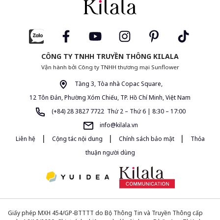
CÔNG TY TNHH TRUYỀN THÔNG KILALA
Vận hành bởi Công ty TNHH thương mại Sunflower
Tầng 3, Tòa nhà Copac Square,
12 Tôn Đản, Phường Xóm Chiếu, TP. Hồ Chí Minh, Việt Nam
(+84) 28 3827 7722 Thứ 2 – Thứ 6 | 8:30 – 17:00
info@kilala.vn
|
|
|
Liên hệ
Cộng tác nội dung
Chính sách bảo mật
Thỏa
thuận người dùng
Giấy phép MXH 454/GP-BTTTT do Bộ Thông Tin và Truyền Thông cấp