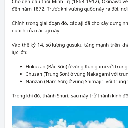
Cho đến đầu thời Minh Trị (1868-1912), Okinawa về
đến năm 1872. Trước khi vương quốc này ra đời, nơi 
Chính trong giai đoạn đó, các aji đã cho xây dựng
quách của các aji này.
Vào thế kỷ 14, số lượng gusuku tăng mạnh trên khắp
lực lớn:
Hokuzan (Bắc Sơn) ở vùng Kunigami với trung 
Chuzan (Trung Sơn) ở vùng Nakagami với tru
Nanzan (Nam Sơn) ở vùng Shimajiri với trung
Trong khi đó, thành Shuri, sau này trở thành kinh 