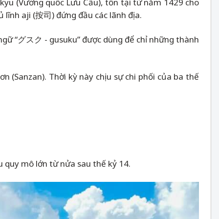
ukyu (Vương quốc Lưu Cầu), tồn tại từ năm 1429 cho
 lĩnh aji (按司) đứng đầu các lãnh địa.
ật ngữ “グスク - gusuku” được dùng để chỉ những thành
n (Sanzan). Thời kỳ này chịu sự chi phối của ba thế
u quy mô lớn từ nửa sau thế kỷ 14.