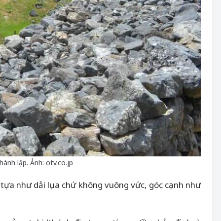
ành lập. Ảnh: otv.co.jp
tựa như dải lụa chứ không vuông vức, góc cạnh như