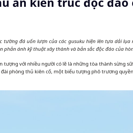
ấu ấn kiến trúc độc đá
c tường đá uốn lượn của các gusuku hiện lên tựa dải lụa 
òn phản ánh kỹ thuật xây thành và bản sắc độc đáo của h
ấn tượng với nhiều người có lẽ là những tòa thành sừng sữ
o đài phòng thủ kiên cố, một biểu tượng phô trương quyề