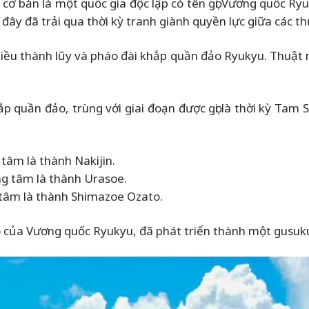
 cơ bản là một quốc gia độc lập có tên gọi Vương quốc Ry
đây đã trải qua thời kỳ tranh giành quyền lực giữa các thủ
 nhiều thành lũy và pháo đài khắp quần đảo Ryukyu. Thu
 quần đảo, trùng với giai đoạn được gọi là thời kỳ Tam Sơ
tâm là thành Nakijin.
ng tâm là thành Urasoe.
 tâm là thành Shimazoe Ozato.
đô của Vương quốc Ryukyu, đã phát triển thành một gusuk