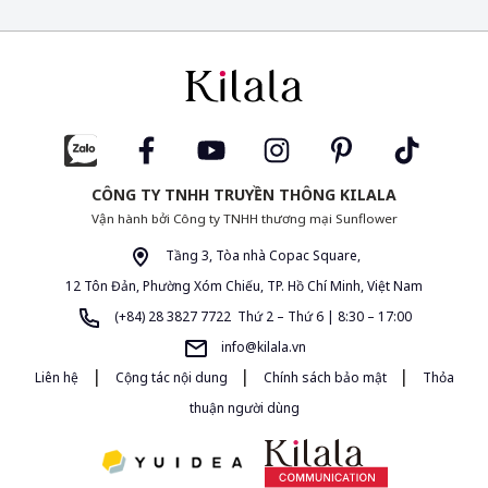
CÔNG TY TNHH TRUYỀN THÔNG KILALA
Vận hành bởi Công ty TNHH thương mại Sunflower
Tầng 3, Tòa nhà Copac Square,
12 Tôn Đản, Phường Xóm Chiếu, TP. Hồ Chí Minh, Việt Nam
(+84) 28 3827 7722 Thứ 2 – Thứ 6 | 8:30 – 17:00
info@kilala.vn
|
|
|
Liên hệ
Cộng tác nội dung
Chính sách bảo mật
Thỏa
thuận người dùng