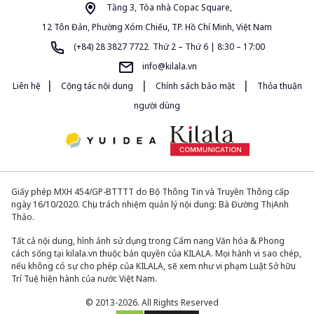
Tầng 3, Tòa nhà Copac Square,
12 Tôn Đản, Phường Xóm Chiếu, TP. Hồ Chí Minh, Việt Nam
(+84) 28 3827 7722 Thứ 2 – Thứ 6 | 8:30 – 17:00
info@kilala.vn
|
|
|
Liên hệ
Cộng tác nội dung
Chính sách bảo mật
Thỏa thuận
người dùng
Giấy phép MXH 454/GP-BTTTT do Bộ Thông Tin và Truyền Thông cấp
ngày 16/10/2020. Chịu trách nhiệm quản lý nội dung: Bà Đường Thị Anh
Thảo.
Tất cả nội dung, hình ảnh sử dụng trong Cẩm nang Văn hóa & Phong
cách sống tại kilala.vn thuộc bản quyền của KILALA. Mọi hành vi sao chép,
nếu không có sự cho phép của KILALA, sẽ xem như vi phạm Luật Sở hữu
Trí Tuệ hiện hành của nước Việt Nam.
© 2013-2026. All Rights Reserved