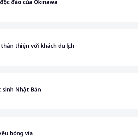
c độc đáo của Okinawa
hân thiện với khách du lịch
c sinh Nhật Bản
yếu bóng vía