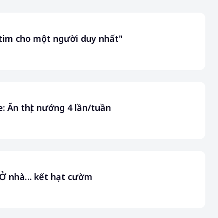
 tim cho một người duy nhất"
: Ăn thịt nướng 4 lần/tuần
: Ở nhà… kết hạt cườm