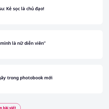
: Kẻ sọc là chủ đạo!
 mình là nữ diễn viên”
gây trong photobook mới
 bài viết