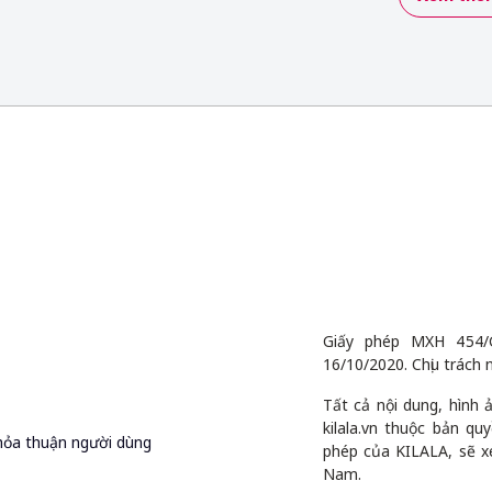
Giấy phép MXH 454/
16/10/2020. Chịu trách 
Tất cả nội dung, hình
kilala.vn thuộc bản q
hỏa thuận người dùng
phép của KILALA, sẽ x
Nam.