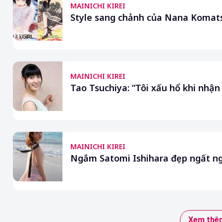
MAINICHI KIREI
Style sang chảnh của Nana Komatsu
MAINICHI KIREI
Tao Tsuchiya: “Tôi xấu hổ khi nhận
MAINICHI KIREI
Ngắm Satomi Ishihara đẹp ngất n
Xem thêm