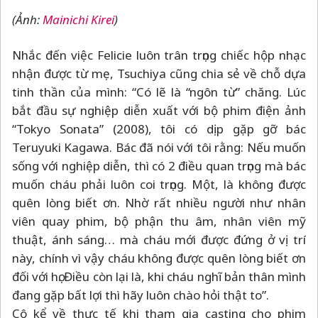
(Ảnh:
Mainichi Kirei
)
Nhắc đến việc Felicie luôn trân trọng chiếc hộp nhạc
nhận được từ mẹ, Tsuchiya cũng chia sẻ về chỗ dựa
tinh thần của mình: “Có lẽ là “ngôn từ” chăng. Lúc
bắt đầu sự nghiệp diễn xuất với bộ phim điện ảnh
“Tokyo Sonata” (2008), tôi có dịp gặp gỡ bác
Teruyuki Kagawa. Bác đã nói với tôi rằng: Nếu muốn
sống với nghiệp diễn, thì có 2 điều quan trọng mà bác
muốn cháu phải luôn coi trọng. Một, là không được
quên lòng biết ơn. Nhờ rất nhiều người như nhân
viên quay phim, bộ phận thu âm, nhân viên mỹ
thuật, ánh sáng… mà cháu mới được đứng ở vị trí
này, chính vì vậy cháu không được quên lòng biết ơn
đối với họ. Điều còn lại là, khi cháu nghĩ bản thân mình
đang gặp bất lợi thì hãy luôn chào hỏi thật to”.
Cô kể về thực tế khi tham gia casting cho phim