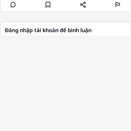
Đăng nhập tài khoản để bình luận
Đăng nhập
Đăng ký
Không có bình luận nào.
Bài viết đề xuất
60S
Nhật Bản sẽ dùng ODA hỗ trợ các
nước chống vi phạm bản quyền
manga, anime