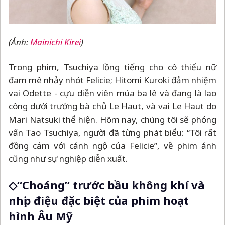
(Ảnh:
Mainichi Kirei
)
Trong phim, Tsuchiya lồng tiếng cho cô thiếu nữ
đam mê nhảy nhót Felicie; Hitomi Kuroki đảm nhiệm
vai Odette - cựu diễn viên múa ba lê và đang là lao
công dưới trướng bà chủ Le Haut, và vai Le Haut do
Mari Natsuki thể hiện. Hôm nay, chúng tôi sẽ phỏng
vấn Tao Tsuchiya, người đã từng phát biểu: “Tôi rất
đồng cảm với cảnh ngộ của Felicie”, về phim ảnh
cũng như sự nghiệp diễn xuất.
◇“Choáng” trước bầu không khí và
nhịp điệu đặc biệt của phim hoạt
hình Âu Mỹ