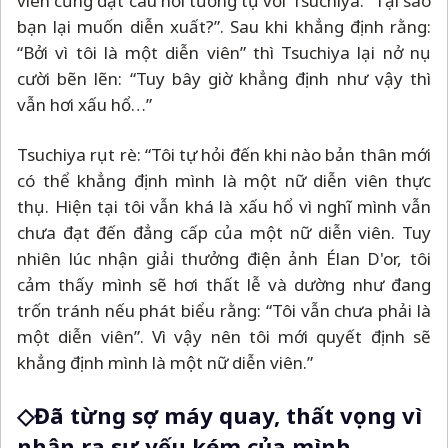
viên cũng đặt câu hỏi tương tự với Tsuchiya: “Tại sao
bạn lại muốn diễn xuất?”. Sau khi khẳng định rằng:
“Bởi vì tôi là một diễn viên” thì Tsuchiya lại nở nụ
cười bẽn lẽn: “Tuy bây giờ khẳng định như vậy thì
vẫn hơi xấu hổ…”
Tsuchiya rụt rè: “Tôi tự hỏi đến khi nào bản thân mới
có thể khẳng định mình là một nữ diễn viên thực
thụ. Hiện tại tôi vẫn khá là xấu hổ vì nghĩ mình vẫn
chưa đạt đến đẳng cấp của một nữ diễn viên. Tuy
nhiên lúc nhận giải thưởng điện ảnh Élan D'or, tôi
cảm thấy mình sẽ hơi thất lễ và dường như đang
trốn tránh nếu phát biểu rằng: “Tôi vẫn chưa phải là
một diễn viên”. Vì vậy nên tôi mới quyết định sẽ
khẳng định mình là một nữ diễn viên.”
◇Đã từng sợ máy quay, thất vọng vì
nhận ra sự yếu kém của mình