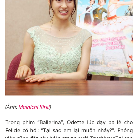
(Ảnh:
Mainichi Kirei
)
Trong phim “Ballerina”, Odette lúc dạy ba lê cho
Felicie có hỏi: “Tại sao em lại muốn nhảy?”. Phóng