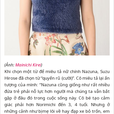
(Ảnh:
Mainichi Kirei
)
Khi chọn một từ để miêu tả nữ chính Nazuna, Suzu
Hirose đã chọn từ “quyến rũ (cười)”. Cô miêu tả lại ấn
tượng của mình: “Nazuna cũng giống như rất nhiều
đứa trẻ phải nỗ lực hơn người mà chúng ta vẫn bắt
gặp ở đâu đó trong cuộc sống này. Cô bé tạo cảm
giác phải hơn Norimichi đến 3, 4 tuổi. Nhưng ở
những cảnh như bị mẹ lôi về hay đạp xe bỏ trốn, em