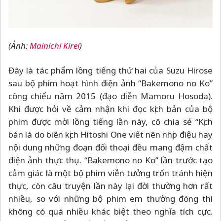
(Ảnh:
Mainichi Kirei
)
Đây là tác phẩm lồng tiếng thứ hai của Suzu Hirose
sau bộ phim hoạt hình điện ảnh “Bakemono no Ko”
công chiếu năm 2015 (đạo diễn Mamoru Hosoda).
Khi được hỏi về cảm nhận khi đọc kịch bản của bộ
phim được mời lồng tiếng lần này, cô chia sẻ “Kịch
bản là do biên kịch Hitoshi One viết nên nhịp điệu hay
nội dung những đoạn đối thoại đều mang đậm chất
điện ảnh thực thụ. “Bakemono no Ko” lần trước tạo
cảm giác là một bộ phim viễn tưởng trốn tránh hiện
thực, còn câu truyện lần này lại đời thường hơn rất
nhiều, so với những bộ phim em thường đóng thì
không có quá nhiều khác biệt theo nghĩa tích cực.