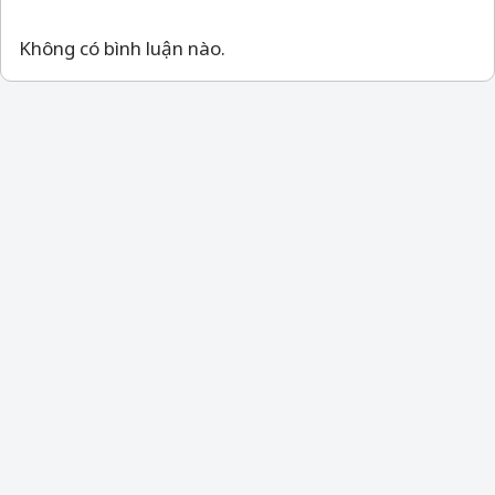
Không có bình luận nào.
Bài viết đề xuất
PHIM
Chân dung "giọng nói” của hội mỹ
nam Studio Ghibli
BÀI ĐỌC NHIỀU
Tao Tsuchiya: “Tôi xấu hổ khi nhận mình là nữ
diễn viên”
Kasumi Arimura diện đầm xuyên thấu quyến
rũ