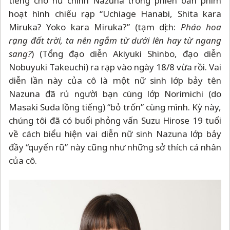
tiếng cho nữ chính Nazuna trong phiên bản phim
hoạt hình chiếu rạp “Uchiage Hanabi, Shita kara
Miruka? Yoko kara Miruka?” (tạm dịch:
Pháo hoa
rạng đất trời, ta nên ngắm từ dưới lên hay từ ngang
sang?
) (Tổng đạo diễn Akiyuki Shinbo, đạo diễn
Nobuyuki Takeuchi) ra rạp vào ngày 18/8 vừa rồi. Vai
diễn lần này của cô là một nữ sinh lớp bảy tên
Nazuna đã rủ người bạn cùng lớp Norimichi (do
Masaki Suda lồng tiếng) “bỏ trốn” cùng mình. Kỳ này,
chúng tôi đã có buổi phỏng vấn Suzu Hirose 19 tuổi
về cách biểu hiện vai diễn nữ sinh Nazuna lớp bảy
đầy “quyến rũ” này cũng như những sở thích cá nhân
của cô.