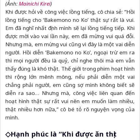
(Ảnh:
Mainichi Kirei
)
Khi được hỏi về công việc lồng tiếng, cô chia sẻ: “Hồi
lồng tiếng cho ‘Bakemono no Ko’ thật sự rất là vui.
Em đã nghĩ nhất định mình sẽ lại lồng tiếng tiếp. Khi
được mời vào vai lần này, em đã mừng vui quá đỗi.
Nhưng mà, em mừng vui cũng vì đây là một vai diễn
người. Hồi diễn ‘Bakemono no Ko’, ngoại trừ em ra
thì mọi người đều là quỷ, chỉ nghe thôi mà em vẫn
thấy đúng là khó thật. Thế giới trong phim hoạt hình
thì rộng lớn mênh mông, nếu phải diễn một vai
chẳng phải người, em cũng sợ mình không biết sẽ
diễn ra sao… Nhưng mà, công việc liên quan đến
hoạt hình thật sự rất vui nên em muốn làm nhiều,
thật nhiều hơn nữa,” cô bé tỏ rõ nguyện vọng của
mình.
◇Hạnh phúc là “Khi được ăn thịt