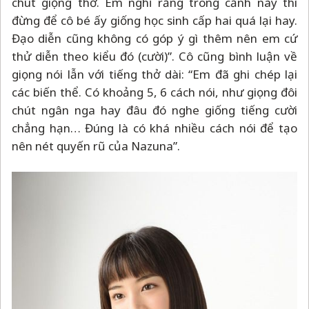
chút giọng thở. Em nghĩ rằng trong cảnh này thì
đừng để cô bé ấy giống học sinh cấp hai quá lại hay.
Đạo diễn cũng không có góp ý gì thêm nên em cứ
thử diễn theo kiểu đó (cười)”. Cô cũng bình luận về
giọng nói lẫn với tiếng thở dài: “Em đã ghi chép lại
các biến thể. Có khoảng 5, 6 cách nói, như giọng đôi
chút ngân nga hay đâu đó nghe giống tiếng cười
chẳng hạn… Đúng là có khá nhiều cách nói để tạo
nên nét quyến rũ của Nazuna”.