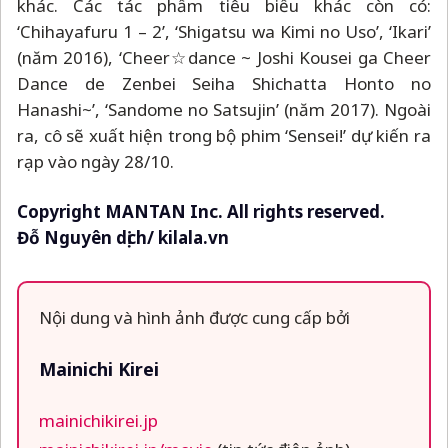
khác. Các tác phẩm tiêu biểu khác còn có:
‘Chihayafuru 1
–
2’, ‘Shigatsu wa Kimi no Uso’, ‘Ikari’
(năm 2016), ‘Cheer☆dance ~ Joshi Kousei ga Cheer
Dance de Zenbei Seiha Shichatta Honto no
Hanashi~’, ‘Sandome no Satsujin’ (năm 2017). Ngoài
ra, cô sẽ xuất hiện trong bộ phim ‘Sensei!’ dự kiến ra
rạp vào ngày 28/10.
Copyright MANTAN Inc. All rights reserved.
Đỗ Nguyên dịch/ kilala.vn
Nội dung và hình ảnh được cung cấp bởi
Mainichi Kirei
mainichikirei.jp