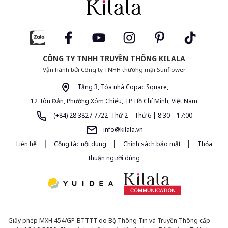
CÔNG TY TNHH TRUYỀN THÔNG KILALA
Vận hành bởi Công ty TNHH thương mại Sunflower
Tầng 3, Tòa nhà Copac Square,
12 Tôn Đản, Phường Xóm Chiếu, TP. Hồ Chí Minh, Việt Nam
(+84) 28 3827 7722 Thứ 2 – Thứ 6 | 8:30 – 17:00
info@kilala.vn
|
|
|
Liên hệ
Cộng tác nội dung
Chính sách bảo mật
Thỏa
thuận người dùng
Giấy phép MXH 454/GP-BTTTT do Bộ Thông Tin và Truyền Thông cấp