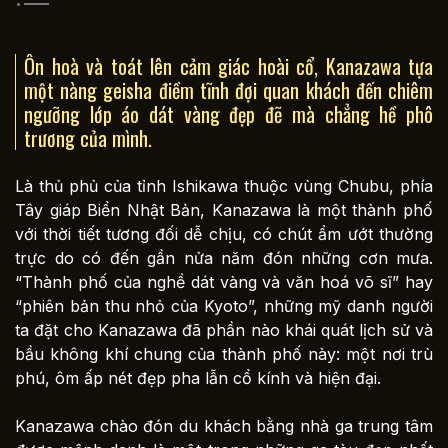
Ôn hoà và toát lên cảm giác hoài cổ, Kanazawa tựa
một nàng geisha điềm tĩnh đợi quan khách đến chiêm
ngưỡng lớp áo dát vàng đẹp đẽ mà chẳng hề phô
trương của mình.
Là thủ phủ của tỉnh Ishikawa thuộc vùng Chubu, phía
Tây giáp Biển Nhật Bản, Kanazawa là một thành phố
với thời tiết tương đối dễ chịu, có chút ẩm ướt thường
trực do có đến gần nửa năm đón những cơn mưa.
“Thành phố của nghề dát vàng và văn hoá võ sĩ” hay
“phiên bản thu nhỏ của Kyoto”, những mỹ danh người
ta đặt cho Kanazawa đã phần nào khái quát lịch sử và
bầu không khí chung của thành phố này: một nơi trù
phú, ôm ấp nét đẹp pha lẫn cổ kính và hiện đại.
Kanazawa chào đón du khách bằng nhà ga trung tâm