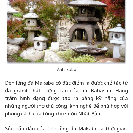
Ảnh: kobo
Đèn lồng đá Makabe có đặc điểm là được chế tác từ
đá granit chất lượng cao của núi Kabasan. Hàng
trăm hình dạng được tạo ra bằng kỹ năng của
những người thợ thủ công lành nghề để phù hợp với
phong cách của từng khu vườn Nhật Bản.
Sức hấp dẫn của đèn lồng đá Makabe là thời gian.
Khi màu ngả đi, rong rêu phủ lên, chúng sẽ hòa hợp
với bầu không khí wabi-sabi của những khu vườn
Nhật Bản.
Kanagawa
–
Khảm Hakone