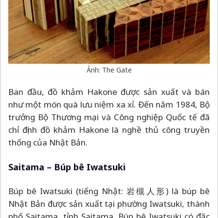
Ảnh: The Gate
Ban đầu, đồ khảm Hakone được sản xuất và bán
như một món quà lưu niệm xa xỉ. Đến năm 1984, Bộ
trưởng Bộ Thương mại và Công nghiệp Quốc tế đã
chỉ định đồ khảm Hakone là nghề thủ công truyền
thống của Nhật Bản.
Saitama
–
Búp bê Iwatsuki
Búp bê Iwatsuki (tiếng Nhật: 岩槻人形) là búp bê
Nhật Bản được sản xuất tại phường Iwatsuki, thành
phố Saitama, tỉnh Saitama. Búp bê Iwatsuki có đặc
điểm là khuôn mặt tròn và diện những trang phục
truyền thống có màu sắc lộng lẫy.