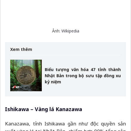
Xem thêm
Biểu tượng văn hóa 47 tỉnh thành
Nhật Bản trong bộ sưu tập đồng xu
kỷ niệm
Ishikawa
–
Vàng lá Kanazawa
Kanazawa, tỉnh Ishikawa gần như độc quyền sản
xuất vàng lá tại Nhật Bản, chiếm hơn 99% tổng sản
lượng của cả nước.
Vàng lá Kanazawa
(金沢金箔)
được làm bằng cách đập và kéo dãn một gram vàng
2
thành lá vàng rộng 1m
với độ dày chỉ 1/10.000mm.
Vàng lá Kanazawa có nhiều ứng dụng quan trọng,