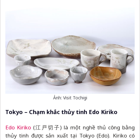
Ảnh: Visit Tochigi
Tokyo
–
Chạm khắc thủy tinh Edo Kiriko
Edo Kiriko
(江戸切子) là một nghề thủ công bằng
thủy tinh được sản xuất tại Tokyo (Edo). Kiriko có
nghĩa là thủy tinh cắt, và được ứng dụng để làm ra
những chiếc ly uống nước, bình hoa… lộng lẫy, tinh
tế.