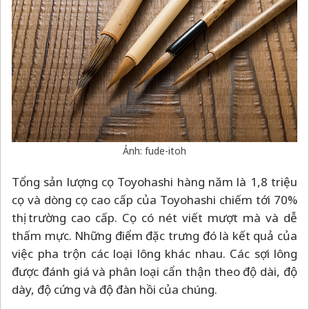
Ảnh: fude-itoh
Tổng sản lượng cọ Toyohashi hàng năm là 1,8 triệu
cọ và dòng cọ cao cấp của Toyohashi chiếm tới 70%
thị trường cao cấp. Cọ có nét viết mượt mà và dễ
thấm mực. Những điểm đặc trưng đó là kết quả của
việc pha trộn các loại lông khác nhau. Các sợi lông
được đánh giá và phân loại cẩn thận theo độ dài, độ
dày, độ cứng và độ đàn hồi của chúng.
Fukui
–
Giấy Echizen Washi
Echizen Washi (tiếng Nhật: 越前和紙) là một loại giấy
truyền thống của Nhật Bản được làm ở lưu vực sông
Okafuto thuộc vùng Echizen, tỉnh Fukui. Echizen