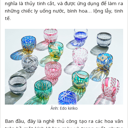
Ảnh: Edo kiriko
Ban đầu, đây là nghề thủ công tạo ra các hoa văn
trên bề mặt kính không màu và trong suốt, nhưng
sau thời Minh Trị, khi công nghệ trở nên phổ biến,
nhiều sản phẩm Edo Kiriko đã phối thêm màu sắc
tinh xảo hơn như xanh, đỏ, hồng… cùng các chi tiết
phức tạp.