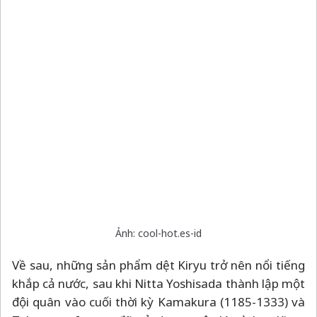
Ảnh: cool-hot.es-id
Về sau, những sản phẩm dệt Kiryu trở nên nổi tiếng
khắp cả nước, sau khi Nitta Yoshisada thành lập một
đội quân vào cuối thời kỳ Kamakura (1185-1333) và
Tokugawa Ieyasu đã sử dụng một lá cờ lụa Kiryu
trắng trong Trận Sekigahara năm 1600.
Vào nửa đầu thế kỷ 19, với sự bảo trợ của Mạc phủ,
các nghệ nhân Kiryu đã có thể sản xuất loại gấm
chất lượng cao. Kỹ năng và kỹ thuật liên quan đến