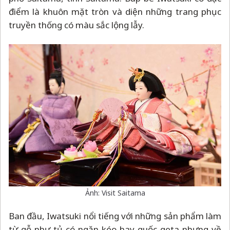
Ảnh: Visit Saitama
Ban đầu, Iwatsuki nổi tiếng với những sản phẩm làm
từ gỗ như tủ có ngăn kéo hay guốc geta nhưng về
sau, nhờ vào nguồn nước chất lượng tốt (liên quan
đến việc tạo ra màu sắc của búp bê) nên nơi đây là
môi trường lý tưởng để phát triển nghề này.
Tochigi - Đồ gốm Mashiko