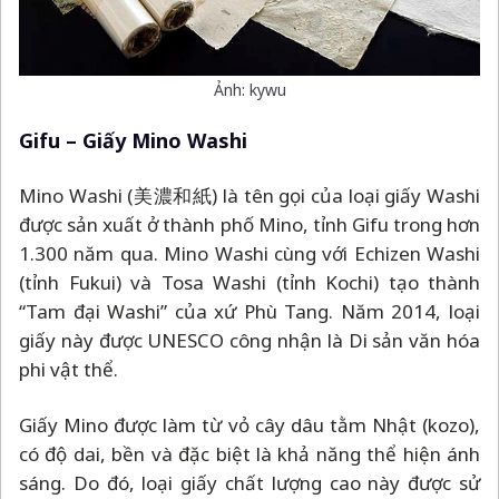
Mino Washi (美濃和紙) là tên gọi của loại giấy Washi
được sản xuất ở thành phố Mino, tỉnh Gifu trong hơn
1.300 năm qua. Mino Washi cùng với Echizen Washi
(tỉnh Fukui) và Tosa Washi (tỉnh Kochi) tạo thành
“Tam đại Washi” của xứ Phù Tang. Năm 2014, loại
giấy này được UNESCO công nhận là Di sản văn hóa
phi vật thể.
Giấy Mino được làm từ vỏ cây dâu tằm Nhật (kozo),
có độ dai, bền và đặc biệt là khả năng thể hiện ánh
sáng. Do đó, loại giấy chất lượng cao này được sử
dụng trong nhiều sản phẩm thủ công truyền thống
của địa phương, bao gồm đèn lồng, ô và quạt. Ngoài
ra Mino Washi còn được sử dụng làm cửa trượt shoji
trong các ngôi đền ở Kyoto.