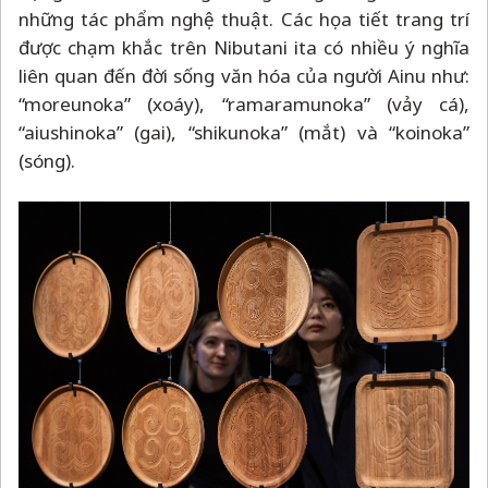
những tác phẩm nghệ thuật. Các họa tiết trang trí
được chạm khắc trên Nibutani ita có nhiều ý nghĩa
liên quan đến đời sống văn hóa của người Ainu như:
“moreunoka” (xoáy), “ramaramunoka” (vảy cá),
“aiushinoka” (gai), “shikunoka” (mắt) và “koinoka”
(sóng).