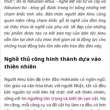
thức”, đó là Nibutani attus
–
nghề dệt vải từ vỏ cây và
Nibutani ita - khay gỗ được trang trí bằng những nét
chạm khắc tinh xảo. Bản thân người dân Ainu cũng
quan niệm rằng chạm khắc gỗ là nghề của đàn ông
và thêu thùa là nghề của phụ nữ. Vẻ đẹp của những
tác phẩm được tạo ra bởi bàn tay của dân tộc Ainu
vẫn tồn tại vĩnh cửu theo thời gian và là động lực cho
những hoạt động bảo tồn nền văn hóa độc đáo này.
Nghề thủ công hình thành dựa vào
thiên nhiên
Người Ainu bản địa trên đảo Hokkaido có ngôn ngữ,
tôn giáo và văn hóa khác với người Nhật, tất cả đều
bắt nguồn từ mối liên hệ chặt chẽ với thiên nhiên,
sống với
tín ngưỡng tôn trọng và biết ơn vạn vật
. Họ
tin rằng, mỗi công cụ và đồ vật họ làm ra đều có linh