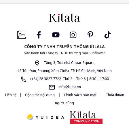
CÔNG TY TNHH TRUYỀN THÔNG KILALA
Vận hành bởi Công ty TNHH thương mại Sunflower
Tầng 3, Tòa nhà Copac Square,
12 Tôn Đản, Phường Xóm Chiếu, TP. Hồ Chí Minh, Việt Nam
(+84) 28 3827 7722 Thứ 2 – Thứ 6 | 8:30 – 17:00
info@kilala.vn
|
|
|
Liên hệ
Cộng tác nội dung
Chính sách bảo mật
Thỏa thuận
người dùng