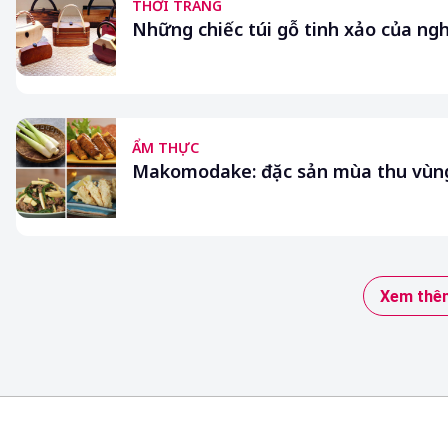
THỜI TRANG
Những chiếc túi gỗ tinh xảo của n
ẨM THỰC
Makomodake: đặc sản mùa thu vùn
Xem thêm