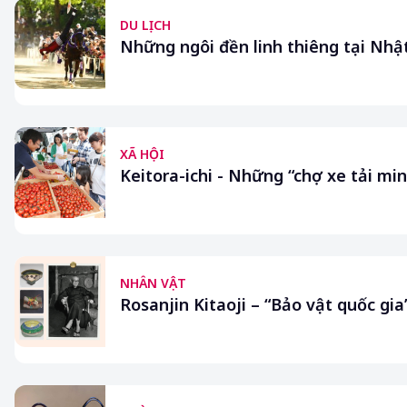
DU LỊCH
Những ngôi đền linh thiêng tại Nh
XÃ HỘI
Keitora-ichi - Những “chợ xe tải mi
NHÂN VẬT
Rosanjin Kitaoji – “Bảo vật quốc g