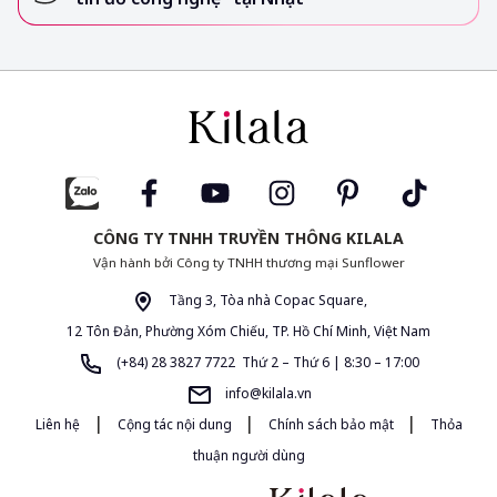
CÔNG TY TNHH TRUYỀN THÔNG KILALA
Vận hành bởi Công ty TNHH thương mại Sunflower
Tầng 3, Tòa nhà Copac Square,
12 Tôn Đản, Phường Xóm Chiếu, TP. Hồ Chí Minh, Việt Nam
(+84) 28 3827 7722 Thứ 2 – Thứ 6 | 8:30 – 17:00
info@kilala.vn
|
|
|
Liên hệ
Cộng tác nội dung
Chính sách bảo mật
Thỏa
thuận người dùng