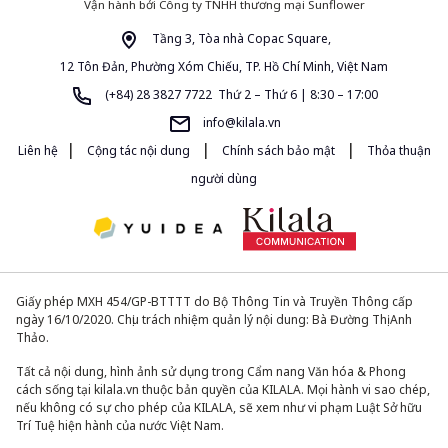
Vận hành bởi Công ty TNHH thương mại Sunflower
Tầng 3, Tòa nhà Copac Square,
12 Tôn Đản, Phường Xóm Chiếu, TP. Hồ Chí Minh, Việt Nam
(+84) 28 3827 7722 Thứ 2 – Thứ 6 | 8:30 – 17:00
info@kilala.vn
|
|
|
Liên hệ
Cộng tác nội dung
Chính sách bảo mật
Thỏa thuận
người dùng
Giấy phép MXH 454/GP-BTTTT do Bộ Thông Tin và Truyền Thông cấp
ngày 16/10/2020. Chịu trách nhiệm quản lý nội dung: Bà Đường Thị Anh
Thảo.
Tất cả nội dung, hình ảnh sử dụng trong Cẩm nang Văn hóa & Phong
cách sống tại kilala.vn thuộc bản quyền của KILALA. Mọi hành vi sao chép,
nếu không có sự cho phép của KILALA, sẽ xem như vi phạm Luật Sở hữu
Trí Tuệ hiện hành của nước Việt Nam.