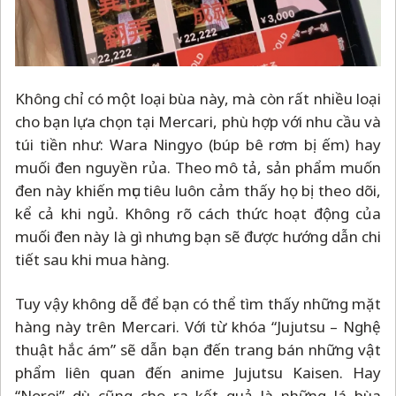
Không chỉ có một loại bùa này, mà còn rất nhiều loại
cho bạn lựa chọn tại Mercari, phù hợp với nhu cầu và
túi tiền như: Wara Ningyo (búp bê rơm bị ếm) hay
muối đen nguyền rủa. Theo mô tả, sản phẩm muốn
đen này khiến mục tiêu luôn cảm thấy họ bị theo dõi,
kể cả khi ngủ. Không rõ cách thức hoạt động của
muối đen này là gì nhưng bạn sẽ được hướng dẫn chi
tiết sau khi mua hàng.
Tuy vậy không dễ để bạn có thể tìm thấy những mặt
hàng này trên Mercari. Với từ khóa “Jujutsu
–
Nghệ
thuật hắc ám” sẽ dẫn bạn đến trang bán những vật
phẩm liên quan đến anime Jujutsu Kaisen. Hay
“Noroi” dù cũng cho ra kết quả là những lá bùa