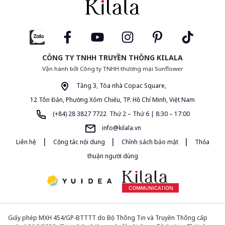
CÔNG TY TNHH TRUYỀN THÔNG KILALA
Vận hành bởi Công ty TNHH thương mại Sunflower
Tầng 3, Tòa nhà Copac Square,
12 Tôn Đản, Phường Xóm Chiếu, TP. Hồ Chí Minh, Việt Nam
(+84) 28 3827 7722 Thứ 2 – Thứ 6 | 8:30 – 17:00
info@kilala.vn
|
|
|
Liên hệ
Cộng tác nội dung
Chính sách bảo mật
Thỏa
thuận người dùng
Giấy phép MXH 454/GP-BTTTT do Bộ Thông Tin và Truyền Thông cấp