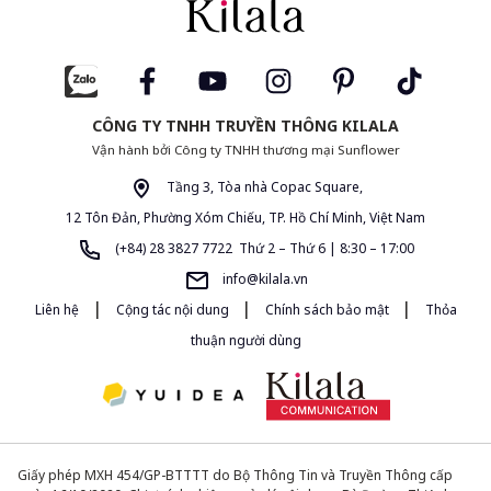
CÔNG TY TNHH TRUYỀN THÔNG KILALA
Vận hành bởi Công ty TNHH thương mại Sunflower
Tầng 3, Tòa nhà Copac Square,
12 Tôn Đản, Phường Xóm Chiếu, TP. Hồ Chí Minh, Việt Nam
(+84) 28 3827 7722 Thứ 2 – Thứ 6 | 8:30 – 17:00
info@kilala.vn
|
|
|
Liên hệ
Cộng tác nội dung
Chính sách bảo mật
Thỏa
thuận người dùng
Giấy phép MXH 454/GP-BTTTT do Bộ Thông Tin và Truyền Thông cấp