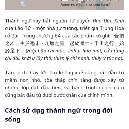
Thành ngữ này bắt nguồn từ quyển
Đạo Đức Kinh
của Lão Tử - một nhà tư tưởng, triết gia Trung Hoa
cổ đại. Trong chương 64 của tác phẩm có ghi: “合抱
之木、生於毫末 - 九層之臺、起於累土 - 千里之行、始
於足下。(
Hợp bão chi mộc, sinh ư hào mạt; cửu tầng
chi đài, khởi ư lũy thổ; thiên lý chi hành, thủy ư túc hạ
).
Tạm dịch: Cây lớn ôm không xuể cũng bắt đầu từ
mầm non nhỏ, tòa tháp chín tầng được xây từ
những lớp đất đầu tiên, và hành trình nghìn dặm
cũng bắt đầu từ dưới bước chân của chính mình.
Cách sử dụng thành ngữ trong đời
sống