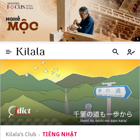
Kilala’s Club
TIẾNG NHẬT