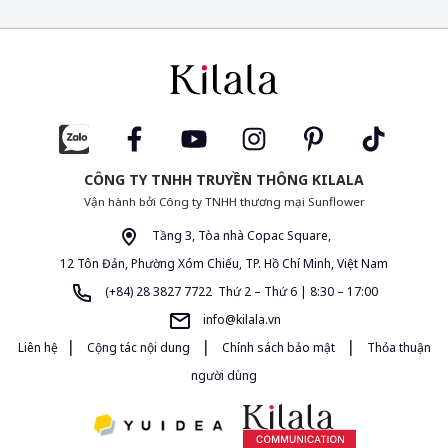
CÔNG TY TNHH TRUYỀN THÔNG KILALA
Vận hành bởi Công ty TNHH thương mại Sunflower
Tầng 3, Tòa nhà Copac Square,
12 Tôn Đản, Phường Xóm Chiếu, TP. Hồ Chí Minh, Việt Nam
(+84) 28 3827 7722 Thứ 2 – Thứ 6 | 8:30 – 17:00
info@kilala.vn
|
|
|
Liên hệ
Cộng tác nội dung
Chính sách bảo mật
Thỏa thuận
người dùng