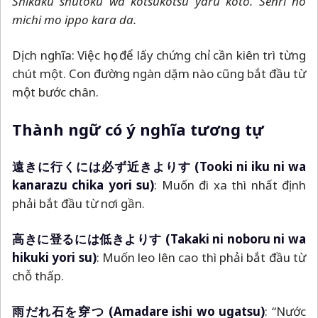
Shikaku shutoku wa kotsukotsu yaru koto. Senri no
michi mo ippo kara da.
Dịch nghĩa: Việc học để lấy chứng chỉ cần kiên trì từng
chút một. Con đường ngàn dặm nào cũng bắt đầu từ
một bước chân.
Thành ngữ có ý nghĩa tương tự
遠きに行くには必ず近きよりす (Tooki ni iku ni wa
kanarazu chika yori su)
: Muốn đi xa thì nhất định
phải bắt đầu từ nơi gần.
高きに登るには低きよりす (Takaki ni noboru ni wa
hikuki yori su)
: Muốn leo lên cao thì phải bắt đầu từ
chỗ thấp.
雨だれ石を穿つ (Amadare ishi wo ugatsu)
: “Nước