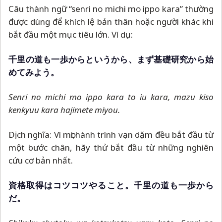
Câu thành ngữ “senri no michi mo ippo kara” thường
được dùng để khích lệ bản thân hoặc người khác khi
bắt đầu một mục tiêu lớn. Ví dụ:
千里の道も一歩からというから、まず基礎研究から始
めてみよう。
Senri no michi mo ippo kara to iu kara, mazu kiso
kenkyuu kara hajimete miyou.
Dịch nghĩa: Vì mọi hành trình vạn dặm đều bắt đầu từ
một bước chân, hãy thử bắt đầu từ những nghiên
cứu cơ bản nhất.
資格取得はコツコツやること。千里の道も一歩から
だ。