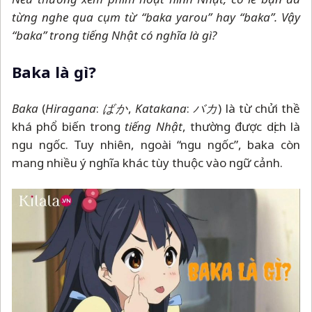
từng nghe qua cụm từ “baka yarou” hay “baka”. Vậy
“baka” trong tiếng Nhật có nghĩa là gì?
Baka là gì?
Baka
(
Hiragana
:
ばか
,
Katakana
:
バカ
) là từ chửi thề
khá phổ biến trong
tiếng Nhật
, thường được dịch là
ngu ngốc. Tuy nhiên, ngoài “ngu ngốc”, baka còn
mang nhiều ý nghĩa khác tùy thuộc vào ngữ cảnh.