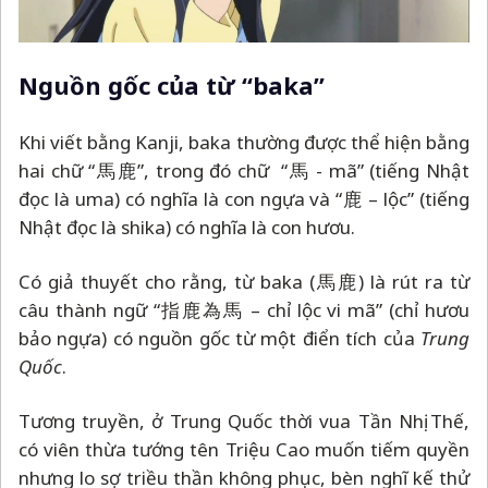
Nguồn gốc của từ “baka”
Khi viết bằng Kanji, baka thường được thể hiện bằng
hai chữ “馬鹿”, trong đó chữ “馬 - mã” (tiếng Nhật
đọc là uma) có nghĩa là con ngựa và “鹿
–
lộc” (tiếng
Nhật đọc là shika) có nghĩa là con hươu.
Có giả thuyết cho rằng, từ baka (馬鹿) là rút ra từ
câu thành ngữ “指鹿為馬
–
chỉ lộc vi mã” (chỉ hươu
bảo ngựa) có nguồn gốc từ một điển tích của
Trung
Quốc
.
Tương truyền, ở Trung Quốc thời vua Tần Nhị Thế,
có viên thừa tướng tên Triệu Cao muốn tiếm quyền
nhưng lo sợ triều thần không phục, bèn nghĩ kế thử