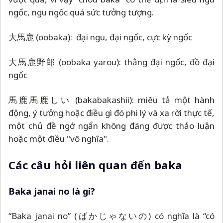
ngốc, ngu ngốc quá sức tưởng tượng.
大馬鹿 (oobaka): đại ngu, đại ngốc, cực kỳ ngốc
大馬鹿野郎 (oobaka yarou): thằng đại ngốc, đồ đại
ngốc
馬鹿馬鹿しい (bakabakashii): miêu tả một hành
động, ý tưởng hoặc điều gì đó phi lý và xa rời thực tế,
một chủ đề ngớ ngẩn không đáng được thảo luận
hoặc một điều "vô nghĩa".
Các câu hỏi liên quan đến baka
Baka janai no là gì?
“Baka janai no” (ばかじゃないの) có nghĩa là “có