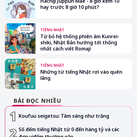
Hachiji Juppun Mae - 8 giờ kém 10
hay trước 8 giờ 10 phút?
TIẾNG NHẬT
Từ bỏ hệ thống phiên âm Kunrei-
shiki, Nhật Bản hướng tới thống
nhất cách viết Romaji
TIẾNG NHẬT
Những từ tiếng Nhật rơi vào quên
lãng
BÀI ĐỌC NHIỀU
Koufuu seigetsu: Tâm sáng như trăng
Số đếm tiếng Nhật từ 0 đến hàng tỷ và các
đơn vị đếm thường gặp