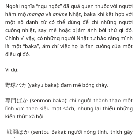
Ngoài nghĩa “ngu ngốc” đã quá quen thuộc với người
hâm mộ
manga
và
anime
Nhật, baka khi kết hợp với
một số danh từ có thể dùng để chỉ những người
cuồng nhiệt, say mê hoặc bị ám ảnh bởi thứ gì đó.
Chính vì vậy, có những người Nhật tự hào rằng mình
là một “baka”, ám chỉ việc họ là fan cuồng của một
điều gì đó.
Ví dụ:
野球バカ (yakyu baka): đam mê bóng chày.
専門ばか (senmon baka): chỉ người thành thạo một
lĩnh vực theo kiểu mọt sách, nhưng lại thiếu những
kiến thức xã hội.
戦闘ばか (sentou Baka): người nóng tính, thích gây