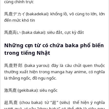
cùng chính trực
馬鹿デカイ(bakadekai): khổng lồ, vô cùng to lớn, lớn
đến mức khó tin
馬鹿高い (baka dakai): siêu đắt, cực kỳ đắt
Những cụm từ có chứa baka phổ biến
trong tiếng Nhật
馬鹿野郎 (baka yarou): đây là câu chửi quen thuộc
thường xuất hiện trong manga hay anime, có nghĩa
là thằng ngốc, đồ ngu ngốc.
激馬鹿 (gekibaka): siêu ngốc
超馬鹿 (chou baka): từ “超” (siêu) thể hiện ý nghĩa
vượt quá, vì vậy “chou baka” có thể dịch là siêu ngu