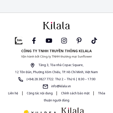
CÔNG TY TNHH TRUYỀN THÔNG KILALA
Vận hành bởi Công ty TNHH thương mại Sunflower
Tầng 3, Tòa nhà Copac Square,
12 Tôn Đản, Phường Xóm Chiếu, TP. Hồ Chí Minh, Việt Nam
(+84) 28 3827 7722 Thứ 2 – Thứ 6 | 8:30 – 17:00
info@kilala.vn
|
|
|
Liên hệ
Cộng tác nội dung
Chính sách bảo mật
Thỏa
thuận người dùng