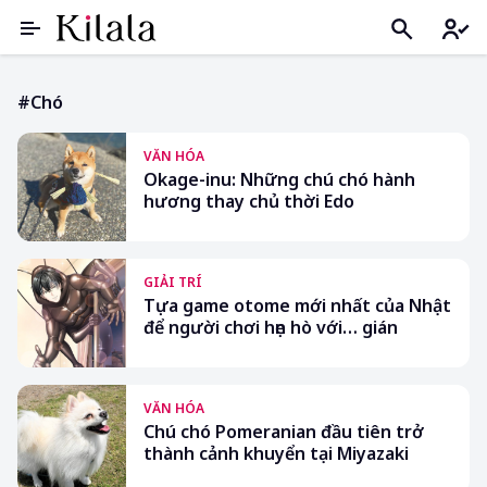
#chó
VĂN HÓA
Okage-inu: Những chú chó hành
hương thay chủ thời Edo
GIẢI TRÍ
Tựa game otome mới nhất của Nhật
để người chơi hẹn hò với… gián
VĂN HÓA
Chú chó Pomeranian đầu tiên trở
thành cảnh khuyển tại Miyazaki