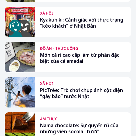
XÃ HỘI
Kyakuhiki: Cảnh giác với thực trạng
“kéo khách” ở Nhật Bản
ĐỒ ĂN - THỨC UỐNG
Món cà ri cao cấp làm từ phần đặc
biệt của cá amadai
XÃ HỘI
PicTrée: Trò chơi chụp ảnh cột điện
“gây bão” nước Nhật
ẨM THỰC
Nama chocolate: Sự quyến rũ của
những viên socola "tươi"