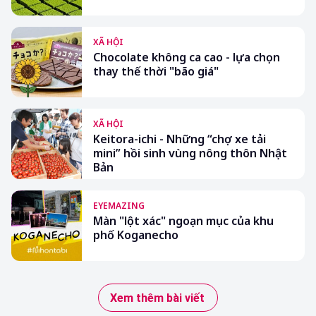
XÃ HỘI
Chocolate không ca cao - lựa chọn
thay thế thời "bão giá"
XÃ HỘI
Keitora-ichi - Những “chợ xe tải
mini” hồi sinh vùng nông thôn Nhật
Bản
EYEMAZING
Màn "lột xác" ngoạn mục của khu
phố Koganecho
Xem thêm bài viết