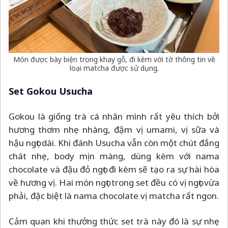
Món được bày biện trong khay gỗ, đi kèm với tờ thông tin về
loại matcha được sử dụng.
Set Gokou Usucha
Gokou là giống trà cá nhân mình rất yêu thích bởi
hương thơm nhẹ nhàng, đậm vị umami, vị sữa và
hậu ngọt dài. Khi đánh Usucha vẫn còn một chút đắng
chát nhẹ, body mịn màng, dùng kèm với nama
chocolate và đậu đỏ ngọt đi kèm sẽ tạo ra sự hài hòa
về hương vị. Hai món ngọt trong set đều có vị ngọt vừa
phải, đặc biệt là nama chocolate vị matcha rất ngon.
Cảm quan khi thưởng thức set trà này đó là sự nhẹ