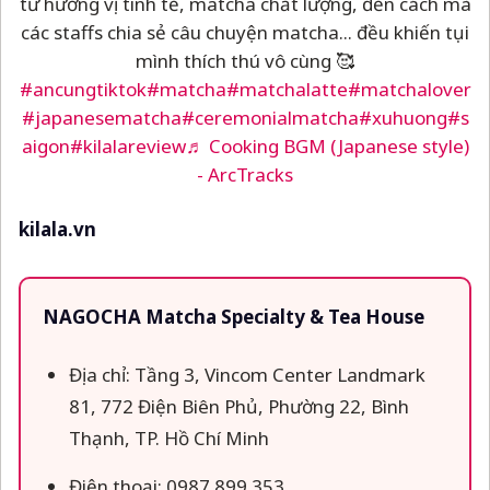
từ hương vị tinh tế, matcha chất lượng, đến cách mà
các staffs chia sẻ câu chuyện matcha... đều khiến tụi
mình thích thú vô cùng 🥰
#ancungtiktok
#matcha
#matchalatte
#matchalover
#japanesematcha
#ceremonialmatcha
#xuhuong
#s
aigon
#kilalareview
♬ Cooking BGM (Japanese style)
- ArcTracks
kilala.vn
NAGOCHA Matcha Specialty & Tea House
Địa chỉ: Tầng 3, Vincom Center Landmark
81, 772 Điện Biên Phủ, Phường 22, Bình
Thạnh, TP. Hồ Chí Minh
Điện thoại:
0987 899 353