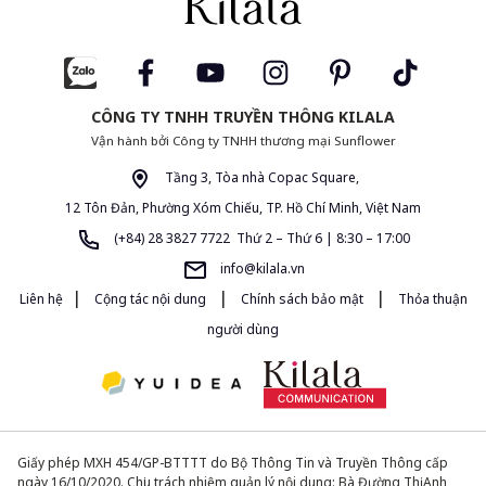
CÔNG TY TNHH TRUYỀN THÔNG KILALA
Vận hành bởi Công ty TNHH thương mại Sunflower
Tầng 3, Tòa nhà Copac Square,
12 Tôn Đản, Phường Xóm Chiếu, TP. Hồ Chí Minh, Việt Nam
(+84) 28 3827 7722 Thứ 2 – Thứ 6 | 8:30 – 17:00
info@kilala.vn
|
|
|
Liên hệ
Cộng tác nội dung
Chính sách bảo mật
Thỏa thuận
người dùng
Giấy phép MXH 454/GP-BTTTT do Bộ Thông Tin và Truyền Thông cấp
ngày 16/10/2020. Chịu trách nhiệm quản lý nội dung: Bà Đường Thị Anh