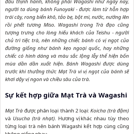
đầu thịnh hành, không phải Wagashi như ngày nay,
người ta dùng bánh Funoyaki - được làm từ hỗn hợp
trái cây, rong biển khô, tảo bẹ, bột mì, nước, nướng lên
rồi phết tương Miso. Wagashi trong Trà đạo cũng
tượng trưng cho lòng hiếu khách của Teishu - người
chủ trì tiệc trà, nên những chiếc bánh có vị ngọt của
đường giống như bánh kẹo ngoại quốc, hay những
chiếc có hình dáng và màu sắc lộng lẫy thể hiện bốn
mùa dần dần xuất hiện. Bánh Wagashi được dùng
trước khi thưởng thức Mạt Trà vì vị ngọt của bánh sẽ
khơi dậy vị ngon và chiều sâu của trà.
Sự kết hợp giữa Mạt Trà và Wagashi
Mạt Trà
được phân loại thành 2 loại:
Koicha (trà đậm)
và
Usucha (trà nhạt)
. Hương vị khác nhau tùy theo
từng loại trà nên bánh Wagashi kết hợp cùng cũng
không giống nhau.