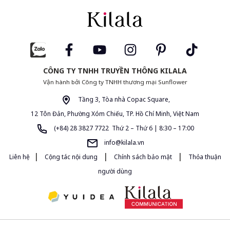
CÔNG TY TNHH TRUYỀN THÔNG KILALA
Vận hành bởi Công ty TNHH thương mại Sunflower
Tầng 3, Tòa nhà Copac Square,
12 Tôn Đản, Phường Xóm Chiếu, TP. Hồ Chí Minh, Việt Nam
(+84) 28 3827 7722 Thứ 2 – Thứ 6 | 8:30 – 17:00
info@kilala.vn
|
|
|
Liên hệ
Cộng tác nội dung
Chính sách bảo mật
Thỏa thuận
người dùng