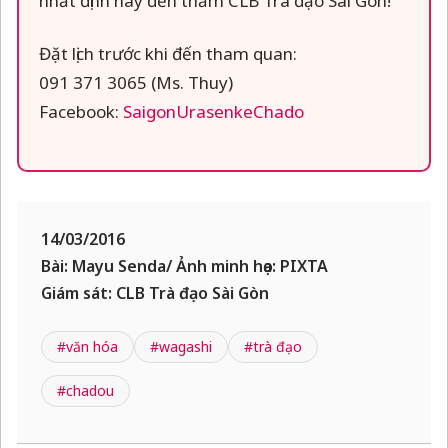
nhất định hãy đến thăm CLB Trà đạo Sài Gòn!
Đặt lịch trước khi đến tham quan:
091 371 3065 (Ms. Thuy)
Facebook:
SaigonUrasenkeChado
14/03/2016
Bài: Mayu Senda/ Ảnh minh họa: PIXTA
Giám sát: CLB Trà đạo Sài Gòn
#văn hóa
#wagashi
#trà đạo
#chadou