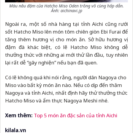
Màu nâu đậm của Hatcho Miso Oden trông vô cùng hấp dẫn.
Ảnh: aichinavi.jp
Ngoài ra, một số nhà hàng tại tỉnh Aichi cũng rưới
sốt Hatcho Miso lên món tôm chiên giòn Ebi Furai để
tăng thêm hương vị cho món ăn. Sở hữu hương vị
đậm đà khác biệt, có lẽ Hatcho Miso không dễ
thưởng thức với những ai mới thử lần đầu, tuy nhiên
lại rất dễ “gây nghiện” nếu bạn đã quen.
Có lẽ không quá khi nói rằng, người dân Nagoya cho
Miso vào bất kỳ món ăn nào. Nếu có dịp đến thăm
Nagoya và tỉnh Aichi, nhất định hãy thử thưởng thức
Hatcho Miso và ẩm thực Nagoya Meshi nhé.
Xem thêm:
Top 5 món ăn đặc sản của tỉnh Aichi
kilala.vn