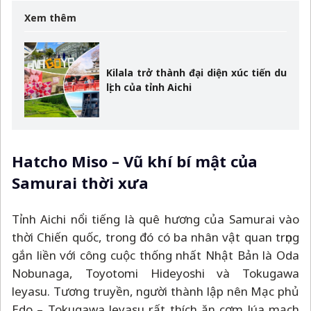
Xem thêm
Kilala trở thành đại diện xúc tiến du
lịch của tỉnh Aichi
Hatcho Miso
–
Vũ khí bí mật của
Samurai thời xưa
Tỉnh Aichi nổi tiếng là quê hương của Samurai vào
thời Chiến quốc, trong đó có ba nhân vật quan trọng
gắn liền với công cuộc thống nhất Nhật Bản là Oda
Nobunaga, Toyotomi Hideyoshi và Tokugawa
leyasu. Tương truyền, người thành lập nên Mạc phủ
Edo
–
Tokugawa leyasu rất thích ăn cơm lúa mạch