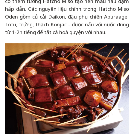
có thêm tương Hatcho Miso tạo nên màu nâu đậm
hấp dẫn. Các nguyên liệu chính trong Hatcho Miso
Oden gồm củ cải Daikon, đậu phụ chiên Aburaage,
Tofu, trứng, thạch Konjac... được nấu với nước dùng
từ 1-2h tiếng để tất cả hoà quyện với nhau.