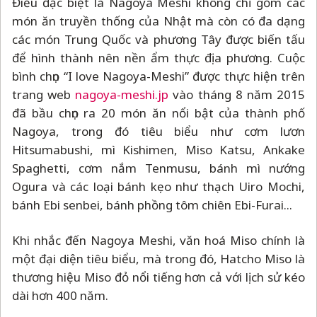
Điều đặc biệt là Nagoya Meshi không chỉ gồm các
món ăn truyền thống của Nhật mà còn có đa dạng
các món Trung Quốc và phương Tây được biến tấu
để hình thành nên nền ẩm thực địa phương. Cuộc
bình chọn “I love Nagoya-Meshi” được thực hiện trên
trang web
nagoya-meshi.jp
vào tháng 8 năm 2015
đã bầu chọn ra 20 món ăn nổi bật của thành phố
Nagoya, trong đó tiêu biểu như cơm lươn
Hitsumabushi, mì Kishimen, Miso Katsu, Ankake
Spaghetti, cơm nắm Tenmusu, bánh mì nướng
Ogura và các loại bánh kẹo như thạch Uiro Mochi,
bánh Ebi senbei, bánh phồng tôm chiên Ebi-Furai...
Khi nhắc đến Nagoya Meshi, văn hoá Miso chính là
một đại diện tiêu biểu, mà trong đó, Hatcho Miso là
thương hiệu Miso đỏ nổi tiếng hơn cả với lịch sử kéo
dài hơn 400 năm.