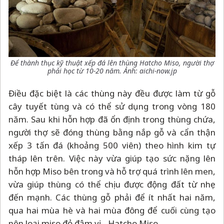
Để thành thục kỹ thuật xếp đá lên thùng Hatcho Miso, người thợ
phải học từ 10-20 năm. Ảnh: aichi-now.jp
Điều đặc biệt là các thùng này đều được làm từ gỗ
cây tuyết tùng và có thể sử dụng trong vòng 180
năm. Sau khi hỗn hợp đã ổn định trong thùng chứa,
người thợ sẽ đóng thùng bằng nắp gỗ và cẩn thận
xếp 3 tấn đá (khoảng 500 viên) theo hình kim tự
tháp lên trên. Việc này vừa giúp tạo sức nặng lên
hỗn hợp Miso bên trong và hỗ trợ quá trình lên men,
vừa giúp thùng có thể chịu được động đất từ nhẹ
đến mạnh. Các thùng gỗ phải để ít nhất hai năm,
qua hai mùa hè và hai mùa đông để cuối cùng tạo
nên loại miso đỏ đậm vị - Hatcho Miso.