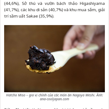
(44,6%), Sở thú và vườn bách thảo Higashiyama
(41,7%), các khu di sản (40,7%) và khu mua sắm, giải
trí sầm uất Sakae (35,9%).
Hatcho Miso
–
gia vị chính của các món ăn Nagoya Meshi. Ảnh:
ana-cooljapan.com