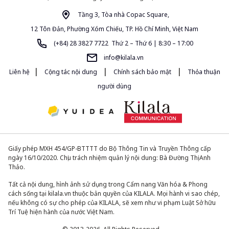
Tầng 3, Tòa nhà Copac Square,
12 Tôn Đản, Phường Xóm Chiếu, TP. Hồ Chí Minh, Việt Nam
(+84) 28 3827 7722 Thứ 2 – Thứ 6 | 8:30 – 17:00
info@kilala.vn
|
|
|
Liên hệ
Cộng tác nội dung
Chính sách bảo mật
Thỏa thuận
người dùng
Giấy phép MXH 454/GP-BTTTT do Bộ Thông Tin và Truyền Thông cấp
ngày 16/10/2020. Chịu trách nhiệm quản lý nội dung: Bà Đường Thị Anh
Thảo.
Tất cả nội dung, hình ảnh sử dụng trong Cẩm nang Văn hóa & Phong
cách sống tại kilala.vn thuộc bản quyền của KILALA. Mọi hành vi sao chép,
nếu không có sự cho phép của KILALA, sẽ xem như vi phạm Luật Sở hữu
Trí Tuệ hiện hành của nước Việt Nam.