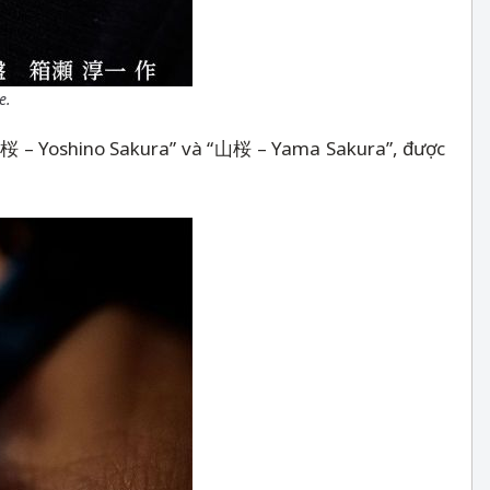
e.
吉野桜
–
Yoshino Sakura” và “山桜
–
Yama Sakura”, được