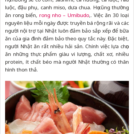
luộc, đậu phụ, canh miso, dưa chua. Họ cũng thường
ăn rong biển,
rong nho
–
Umibudo
,. Việc ăn 30 loại
nguyên liệu mỗi ngày được truyền bá rộng rãi và các
người nội trợ tại Nhật luôn đảm bảo sắp xếp để bữa
ăn của gia đình đảm bảo theo quy tắc này. Đặc biệt,
người Nhật ăn rất nhiều hải sản. Chính việc lựa chọn
ăn những thực phẩm giàu vi lượng, chất xơ, nhiều
protein, ít chất béo mà người Nhật thường có thân
hình thon thả.