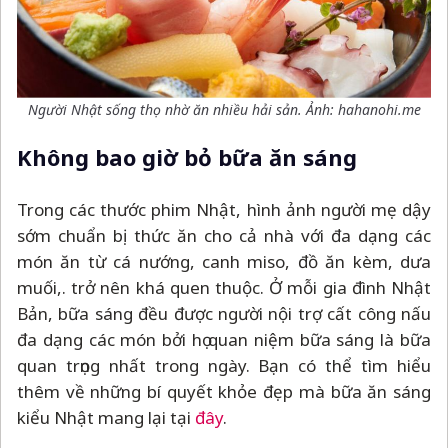
Người Nhật sống thọ nhờ ăn nhiều hải sản. Ảnh: hahanohi.me
Không bao giờ bỏ bữa ăn sáng
Trong các thước phim Nhật, hình ảnh người mẹ dậy
sớm chuẩn bị thức ăn cho cả nhà với đa dạng các
món ăn từ cá nướng, canh miso, đồ ăn kèm, dưa
muối,. trở nên khá quen thuộc. Ở mỗi gia đình Nhật
Bản, bữa sáng đều được người nội trợ cất công nấu
đa dạng các món bởi họ quan niệm bữa sáng là bữa
quan trọng nhất trong ngày. Bạn có thể tìm hiểu
thêm về những bí quyết khỏe đẹp mà bữa ăn sáng
kiểu Nhật mang lại tại
đây
.