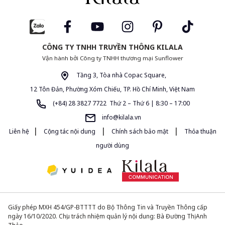
CÔNG TY TNHH TRUYỀN THÔNG KILALA
Vận hành bởi Công ty TNHH thương mại Sunflower
Tầng 3, Tòa nhà Copac Square,
12 Tôn Đản, Phường Xóm Chiếu, TP. Hồ Chí Minh, Việt Nam
(+84) 28 3827 7722 Thứ 2 – Thứ 6 | 8:30 – 17:00
info@kilala.vn
|
|
|
Liên hệ
Cộng tác nội dung
Chính sách bảo mật
Thỏa thuận
người dùng
Giấy phép MXH 454/GP-BTTTT do Bộ Thông Tin và Truyền Thông cấp
ngày 16/10/2020. Chịu trách nhiệm quản lý nội dung: Bà Đường Thị Anh