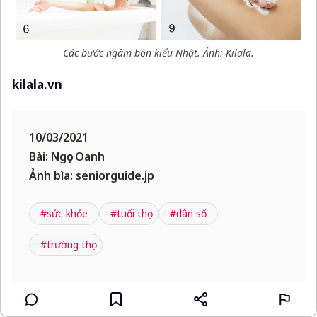
Các bước ngâm bồn kiểu Nhật. Ảnh: Kilala.
kilala.vn
10/03/2021
Bài: Ngọc Oanh
Ảnh bìa: seniorguide.jp
#sức khỏe
#tuổi thọ
#dân số
#trường thọ