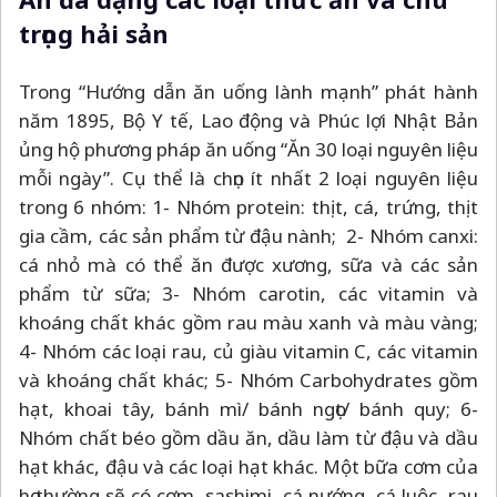
trọng hải sản
Trong “Hướng dẫn ăn uống lành mạnh” phát hành
năm 1895, Bộ Y tế, Lao động và Phúc lợi Nhật Bản
ủng hộ phương pháp ăn uống “Ăn 30 loại nguyên liệu
mỗi ngày”. Cụ thể là chọn ít nhất 2 loại nguyên liệu
trong 6 nhóm: 1- Nhóm protein: thịt, cá, trứng, thịt
gia cầm, các sản phẩm từ đậu nành; 2- Nhóm canxi:
cá nhỏ mà có thể ăn được xương, sữa và các sản
phẩm từ sữa; 3- Nhóm carotin, các vitamin và
khoáng chất khác gồm rau màu xanh và màu vàng;
4- Nhóm các loại rau, củ giàu vitamin C, các vitamin
và khoáng chất khác; 5- Nhóm Carbohydrates gồm
hạt, khoai tây, bánh mì/ bánh ngọt/ bánh quy; 6-
Nhóm chất béo gồm dầu ăn, dầu làm từ đậu và dầu
hạt khác, đậu và các loại hạt khác. Một bữa cơm của
họ thường sẽ có cơm, sashimi, cá nướng, cá luộc, rau