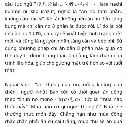
câu tục ngữ "腹八分目に医者いらず - Hara hachi
bunme ni isha irazu", nghĩa là “Ăn no tám phần,
không cần bác sĩ”. Khi ăn không nên ăn no đến căng
bụng mà chỉ cần no 8 phần là được rồi. Lí do là bởi
nếu ăn no 100%, dạ dày sẽ xuất hiện tình trạng mệt
mỏi, và cũng là nguyên nhân tăng cân và béo phì. Sử
dụng phương pháp chỉ ăn đến 8 phần này giúp cơ
thể duy trì được trạng thái cân bằng, làm chậm quá
trình lão hóa, giúp cho gương mặt trẻ hơn so với tuổi
thật.
Ngoài việc “ăn không quá no, uống không quá
chén”, người Nhật Bản còn có thói quen ăn uống
theo “Shun no mono - 旬のもの” tức là "mùa nào
thức nấy". Mùa nào có gì ngon thì người Nhật sẽ
thưởng thức món đấy. Chẳng hạn như mùa đông
chắc chắn phải ăn củ cải trắng, mùa thu sẽ ăn quả