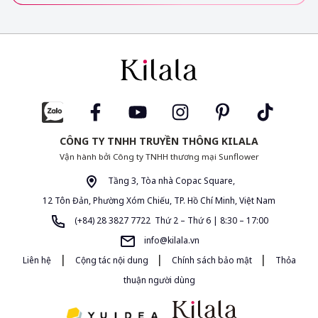
CÔNG TY TNHH TRUYỀN THÔNG KILALA
Vận hành bởi Công ty TNHH thương mại Sunflower
Tầng 3, Tòa nhà Copac Square,
12 Tôn Đản, Phường Xóm Chiếu, TP. Hồ Chí Minh, Việt Nam
(+84) 28 3827 7722 Thứ 2 – Thứ 6 | 8:30 – 17:00
info@kilala.vn
|
|
|
Liên hệ
Cộng tác nội dung
Chính sách bảo mật
Thỏa
thuận người dùng