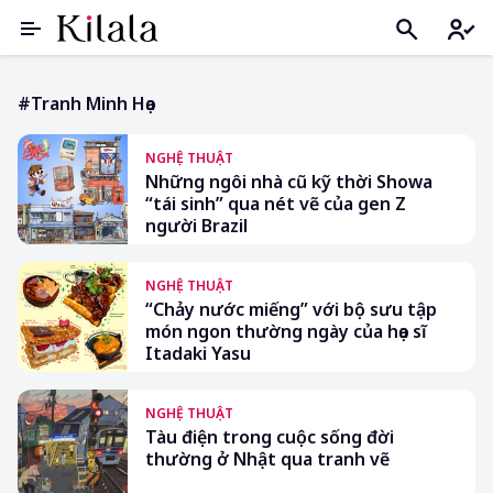
#tranh Minh Họa
NGHỆ THUẬT
Những ngôi nhà cũ kỹ thời Showa
“tái sinh” qua nét vẽ của gen Z
người Brazil
NGHỆ THUẬT
“Chảy nước miếng” với bộ sưu tập
món ngon thường ngày của họa sĩ
Itadaki Yasu
NGHỆ THUẬT
Tàu điện trong cuộc sống đời
thường ở Nhật qua tranh vẽ