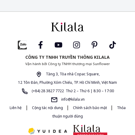
CÔNG TY TNHH TRUYỀN THÔNG KILALA
Vận hành bởi Công ty TNHH thương mại Sunflower
Tầng 3, Tòa nhà Copac Square,
12 Tôn Đản, Phường Xóm Chiếu, TP. Hồ Chí Minh, Việt Nam
(+84) 28 3827 7722 Thứ 2 – Thứ 6 | 8:30 – 17:00
info@kilala.vn
|
|
|
Liên hệ
Cộng tác nội dung
Chính sách bảo mật
Thỏa
thuận người dùng