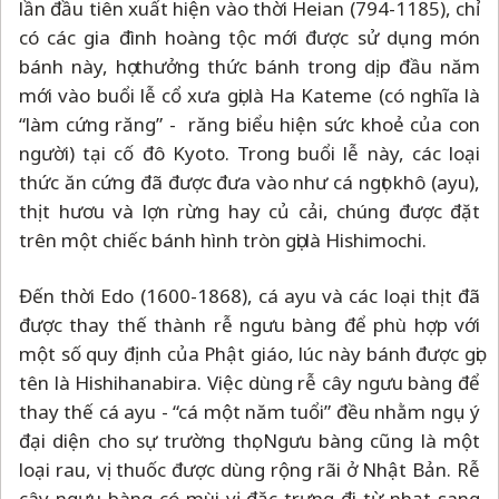
lần đầu tiên xuất hiện vào thời Heian (794-1185), chỉ
có các gia đình hoàng tộc mới được sử dụng món
bánh này, họ thưởng thức bánh trong dịp đầu năm
mới vào buổi lễ cổ xưa gọi là Ha Kateme (có nghĩa là
“làm cứng răng” - răng biểu hiện sức khoẻ của con
người) tại cố đô Kyoto. Trong buổi lễ này, các loại
thức ăn cứng đã được đưa vào như cá ngọt khô (ayu),
thịt hươu và lợn rừng hay củ cải, chúng được đặt
trên một chiếc bánh hình tròn gọi là Hishimochi.
Đến thời Edo (1600-1868), cá ayu và các loại thịt đã
được thay thế thành rễ ngưu bàng để phù hợp với
một số quy định của Phật giáo, lúc này bánh được gọi
tên là Hishihanabira. Việc dùng rễ cây ngưu bàng để
thay thế cá ayu - “cá một năm tuổi” đều nhằm ngụ ý
đại diện cho sự trường thọ. Ngưu bàng cũng là một
loại rau, vị thuốc được dùng rộng rãi ở Nhật Bản. Rễ
cây ngưu bàng có mùi vị đặc trưng đi từ nhạt sang