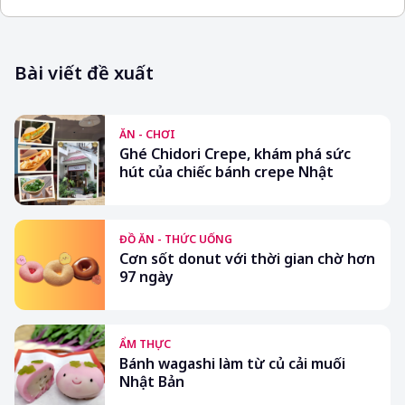
Bài viết đề xuất
ĂN - CHƠI
Ghé Chidori Crepe, khám phá sức
hút của chiếc bánh crepe Nhật
ĐỒ ĂN - THỨC UỐNG
Cơn sốt donut với thời gian chờ hơn
97 ngày
ẨM THỰC
Bánh wagashi làm từ củ cải muối
Nhật Bản