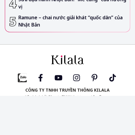
vị
Ramune – chai nước giải khát “quốc dân” của
Nhật Bản
CÔNG TY TNHH TRUYỀN THÔNG KILALA
Vận hành bởi Công ty TNHH thương mại Sunflower
Tầng 3, Tòa nhà Copac Square,
12 Tôn Đản, Phường Xóm Chiếu, TP. Hồ Chí Minh, Việt Nam
(+84) 28 3827 7722 Thứ 2 – Thứ 6 | 8:30 – 17:00
info@kilala.vn