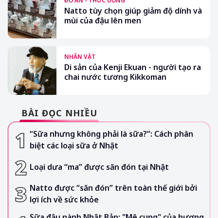
ĐỒ ĂN - THỨC UỐNG
Natto tùy chọn giúp giảm độ dính và
mùi của đậu lên men
NHÂN VẬT
Di sản của Kenji Ekuan - người tạo ra
chai nước tương Kikkoman
BÀI ĐỌC NHIỀU
“Sữa nhưng không phải là sữa?”: Cách phân
biệt các loại sữa ở Nhật
Loại dưa “ma” được săn đón tại Nhật
Natto được “săn đón” trên toàn thế giới bởi
lợi ích về sức khỏe
Sữa đậu nành Nhật Bản: "Mê cung" của hương