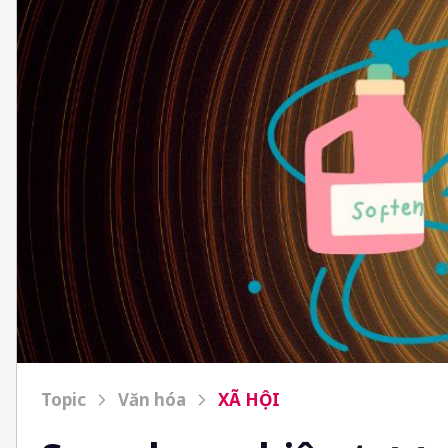
Topic
Văn hóa
XÃ HỘI