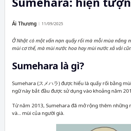
Sumehara: hiện tượn
Ái Thương
11/09/2025
Ở Nhật có một vấn nạn quấy rối mà mỗi mùa nắng nóng
mùi cơ thể, mà mùi nước hoa hay mùi nước xả vải cũng
Sumehara là gì?
Sumehara (スメハラ) được hiểu là quấy rối bằng mùi, á
ngữ này bắt đầu được sử dụng vào khoảng năm 2010, k
Từ năm 2013, Sumehara đã mở rộng thêm những mùi 
và... mùi của người già.