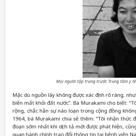
Mọi người tập trung trước Trung tâm y tế
Mặc dù nguồn lây không được xác định rõ ràng, như
biến mất khỏi đất nước”. Bà Murakami cho biết: “T
rộng, chắc hẳn sự náo loạn trong cộng đồng không
1964, bà Murakami chia sẻ thêm: “Tôi nhận thức đư
đoạn sớm nhất khi dịch tả mới được phát hiện, cũng
quan hành chính trao đổi thông tin tại bệnh viện N