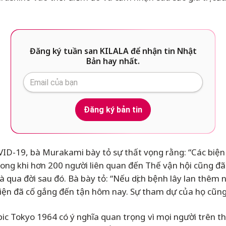
Đăng ký tuần san KILALA để nhận tin Nhật
Bản hay nhất.
Đăng ký bản tin
ID-19, bà Murakami bày tỏ sự thất vọng rằng: “Các biện 
rong khi hơn 200 người liên quan đến Thế vận hội cũng đ
ua đời sau đó. Bà bày tỏ: “Nếu dịch bệnh lây lan thêm n
iện đã cố gắng đến tận hôm nay. Sự tham dự của họ cũng
c Tokyo 1964 có ý nghĩa quan trọng vì mọi người trên th