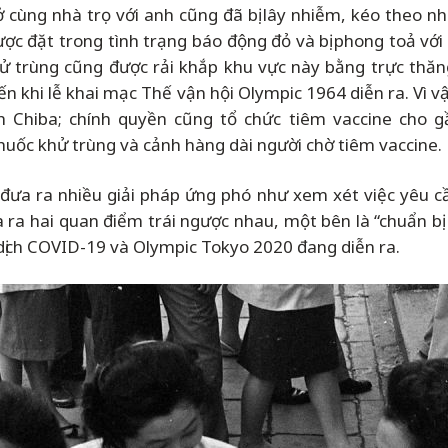
cùng nhà trọ với anh cũng đã bị lây nhiễm, kéo theo nhữ
ợc đặt trong tình trạng báo động đỏ và bị phong toả với 
ử trùng cũng được rải khắp khu vực này bằng trực thăng
đến khi lễ khai mạc Thế vận hội Olympic 1964 diễn ra. Vì 
h Chiba; chính quyền cũng tổ chức tiêm vaccine cho g
huốc khử trùng và cảnh hàng dài người chờ tiêm vaccine.
ưa ra nhiều giải pháp ứng phó như xem xét việc yêu cầ
ra hai quan điểm trái ngược nhau, một bên là “chuẩn bị ch
về dịch COVID-19 và Olympic Tokyo 2020 đang diễn ra.