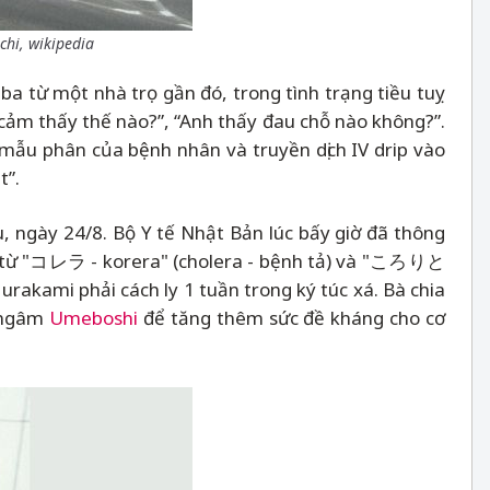
chi, wikipedia
a từ một nhà trọ gần đó, trong tình trạng tiều tuỵ
cảm thấy thế nào?”, “Anh thấy đau chỗ nào không?”.
m mẫu phân của bệnh nhân và truyền dịch IV drip vào
t”.
 ngày 24/8. Bộ Y tế Nhật Bản lúc bấy giờ đã thông
ép từ "コレラ - korera" (cholera - bệnh tả) và "ころりと
urakami phải cách ly 1 tuần trong ký túc xá. Bà chia
n ngâm
Umeboshi
để tăng thêm sức đề kháng cho cơ