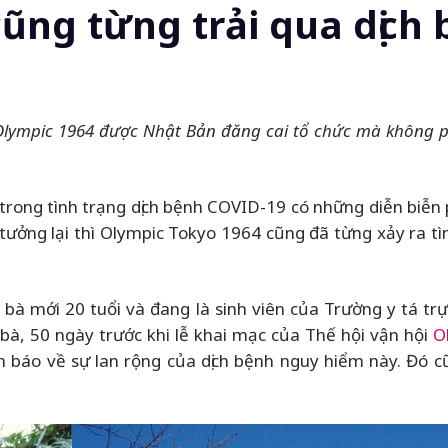
ũng từng trải qua dịch
lympic 1964 được Nhật Bản đăng cai tổ chức mà không phả
 trong tình trạng dịch bệnh COVID-19 có những diễn biễn
 tưởng lại thì Olympic Tokyo 1964 cũng đã từng xảy ra tì
 bà mới 20 tuổi và đang là sinh viên của Trường y tá tr
 bà, 50 ngày trước khi lễ khai mạc của Thế hội vận hội
O
h báo về sự lan rộng của dịch bệnh nguy hiểm này. Đó cũ