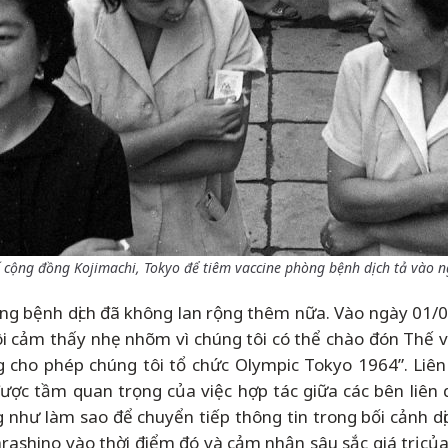
 cộng đồng Kojimachi, Tokyo để tiêm vaccine phòng bệnh dịch tả vào n
ng bệnh dịch đã không lan rộng thêm nữa. Vào ngày 01/09
ôi cảm thấy nhẹ nhõm vì chúng tôi có thể chào đón Thế vậ
 cho phép chúng tôi tổ chức Olympic Tokyo 1964”. Liên 
ợc tầm quan trọng của việc hợp tác giữa các bên liên 
 như làm sao để chuyển tiếp thông tin trong bối cảnh dịc
arashino vào thời điểm đó và cảm nhận sâu sắc giá trị củ