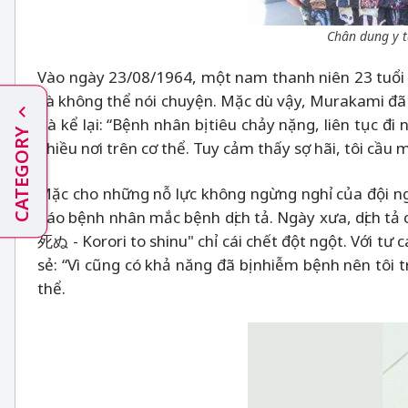
Chân dung y t
Vào ngày 23/08/1964, một nam thanh niên 23 tuổi đ
và không thể nói chuyện. Mặc dù vậy, Murakami đã 
Bà kể lại: “Bệnh nhân bị tiêu chảy nặng, liên tục 
CATEGORY
nhiều nơi trên cơ thể. Tuy cảm thấy sợ hãi, tôi cầu
Mặc cho những nỗ lực không ngừng nghỉ của đội ng
báo bệnh nhân mắc bệnh dịch tả. Ngày xưa, dịch t
死ぬ - Korori to shinu" chỉ cái chết đột ngột. Với tư
sẻ: “Vì cũng có khả năng đã bị nhiễm bệnh nên tôi
thể.