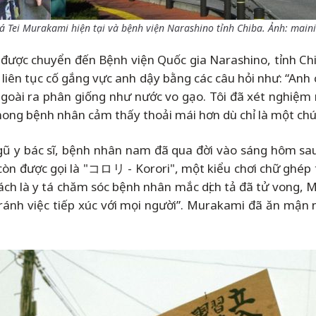
á Tei Murakami hiện tại và bệnh viện Narashino tỉnh Chiba. Ảnh: maini
ược chuyển đến Bệnh viện Quốc gia Narashino, tỉnh Chib
liên tục cố gắng vực anh dậy bằng các câu hỏi như: “Anh 
đi ngoài ra phân giống như nước vo gạo. Tôi đã xét nghiệ
 mong bệnh nhân cảm thấy thoải mái hơn dù chỉ là một chú
ũ y bác sĩ, bệnh nhân nam đã qua đời vào sáng hôm sau,
ả còn được gọi là "コロリ - Korori", một kiểu chơi chữ gh
 cách là y tá chăm sóc bệnh nhân mắc dịch tả đã tử vong, M
 tránh việc tiếp xúc với mọi người”. Murakami đã ăn mậ