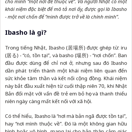
cho mình “một nơi để thuộc về”. Và người Nhật có một
khái niệm đặc biệt để mô tả nơi ấy, được gọi là Ibasho
- một nơi chốn để “mình được trở về là chính mình”.
Ibasho là gì?
Trong tiếng Nhật, Ibasho (居場所) được ghép từ: iru
(居る) - “có, tồn tại”, và basho (場所) - “nơi chốn”. Ban
đầu được dùng để chỉ nơi ở, nhưng sau đó Ibasho
dần phát triển thành một khái niệm liên quan đến
sức khỏe tâm thần và kết nối cộng đồng. Khái niệm
này bắt đầu xuất hiện từ cuối thập niên 70, khi Nhật
Bản đối mặt với vấn đề trẻ em bỏ học và thanh thiếu
niên ngày càng mất kết nối với xã hội.
Có thể hiểu, Ibasho là “nơi mà bản ngã được tồn tại”,
hay “nơi mình thuộc về”. Đó là một không gian hữu
hình hoặc vô hình, mang lại cho bản thân cảm giác