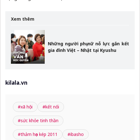
Xem thêm
Những người phụ nữ nỗ lực gắn kết
gia đình Việt – Nhật tại Kyushu
kilala.vn
#xã hội
#kết nối
#sức khỏe tinh thần
#thảm họa kép 2011
#ibasho