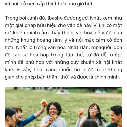
xã hội trở nên cấp thiết hơn bao giờ hết.
Trong bối cảnh đó, Ibasho được người Nhật xem như
một giải pháp hữu hiệu cho vấn đề này. Vì khi có một
nơi khiến mình cảm thấy thuộc về, họ sẽ dễ vượt qua
những khủng hoảng tâm lý và nỗi mặc cảm cô đơn
hơn. Nhất là trong văn hóa Nhật Bản, mọi người luôn
đề cao sự hòa hợp trong tập thể, từ đó dễ “o ép”
mình để phù hợp với những quy chuẩn xã hội khắt
khe. Vì vậy, họ lại càng muốn tìm được một không
gian cho phép bản thân “thở” và được là chính mình.