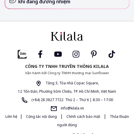
khi đang đương nhiệm
CÔNG TY TNHH TRUYỀN THÔNG KILALA
Vận hành bởi Công ty TNHH thương mại Sunflower
Tầng 3, Tòa nhà Copac Square,
12 Tôn Đản, Phường Xóm Chiếu, TP. Hồ Chí Minh, Việt Nam
(+84) 28 3827 7722 Thứ 2 – Thứ 6 | 8:30 – 17:00
info@kilala.vn
|
|
|
Liên hệ
Cộng tác nội dung
Chính sách bảo mật
Thỏa thuận
người dùng