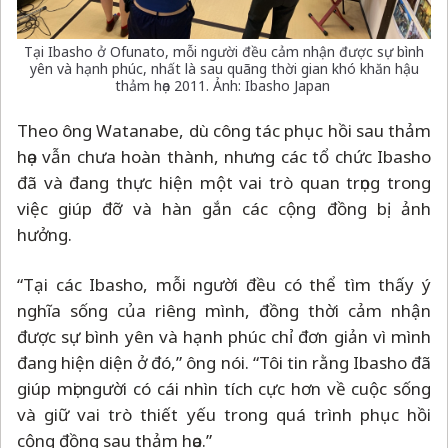
Tại Ibasho ở Ofunato, mỗi người đều cảm nhận được sự bình
yên và hạnh phúc, nhất là sau quãng thời gian khó khăn hậu
thảm họa 2011. Ảnh: Ibasho Japan
Theo ông Watanabe, dù công tác phục hồi sau thảm
họa vẫn chưa hoàn thành, nhưng các tổ chức Ibasho
đã và đang thực hiện một vai trò quan trọng trong
việc giúp đỡ và hàn gắn các cộng đồng bị ảnh
hưởng.
“Tại các Ibasho, mỗi người đều có thể tìm thấy ý
nghĩa sống của riêng mình, đồng thời cảm nhận
được sự bình yên và hạnh phúc chỉ đơn giản vì mình
đang hiện diện ở đó,” ông nói. “Tôi tin rằng Ibasho đã
giúp mọi người có cái nhìn tích cực hơn về cuộc sống
và giữ vai trò thiết yếu trong quá trình phục hồi
cộng đồng sau thảm họa.”