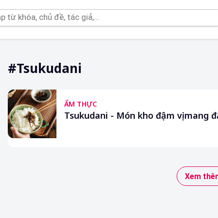
#tsukudani
ẨM THỰC
Tsukudani - Món kho đậm vị mang đ
Xem thêm