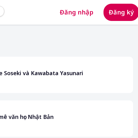
Đăng nhập
Đăng ký
 Soseki và Kawabata Yasunari
mê văn học Nhật Bản