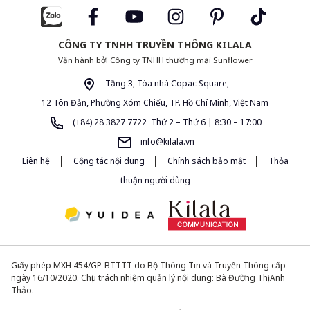
CÔNG TY TNHH TRUYỀN THÔNG KILALA
Vận hành bởi Công ty TNHH thương mại Sunflower
Tầng 3, Tòa nhà Copac Square,
12 Tôn Đản, Phường Xóm Chiếu, TP. Hồ Chí Minh, Việt Nam
(+84) 28 3827 7722 Thứ 2 – Thứ 6 | 8:30 – 17:00
info@kilala.vn
|
|
|
Liên hệ
Cộng tác nội dung
Chính sách bảo mật
Thỏa
thuận người dùng
Giấy phép MXH 454/GP-BTTTT do Bộ Thông Tin và Truyền Thông cấp
ngày 16/10/2020. Chịu trách nhiệm quản lý nội dung: Bà Đường Thị Anh
Thảo.