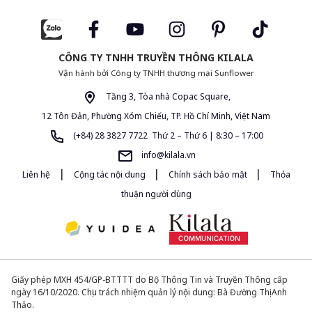
CÔNG TY TNHH TRUYỀN THÔNG KILALA
Vận hành bởi Công ty TNHH thương mại Sunflower
Tầng 3, Tòa nhà Copac Square,
12 Tôn Đản, Phường Xóm Chiếu, TP. Hồ Chí Minh, Việt Nam
(+84) 28 3827 7722 Thứ 2 – Thứ 6 | 8:30 – 17:00
info@kilala.vn
|
|
|
Liên hệ
Cộng tác nội dung
Chính sách bảo mật
Thỏa
thuận người dùng
Giấy phép MXH 454/GP-BTTTT do Bộ Thông Tin và Truyền Thông cấp
ngày 16/10/2020. Chịu trách nhiệm quản lý nội dung: Bà Đường Thị Anh
Thảo.