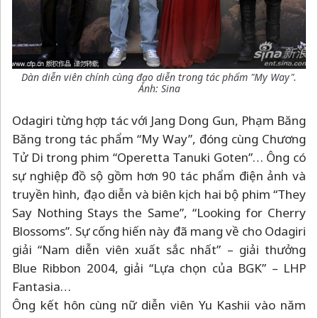
Dàn diễn viên chính cùng đạo diễn trong tác phẩm "My Way".
Ảnh: Sina
Odagiri từng hợp tác với Jang Dong Gun, Phạm Băng
Băng trong tác phẩm “My Way”, đóng cùng Chương
Tử Di trong phim “Operetta Tanuki Goten”… Ông có
sự nghiệp đồ sộ gồm hơn 90 tác phẩm điện ảnh và
truyền hình, đạo diễn và biên kịch hai bộ phim “They
Say Nothing Stays the Same”, “Looking for Cherry
Blossoms”. Sự cống hiến này đã mang về cho Odagiri
giải “Nam diễn viên xuất sắc nhất”
–
giải thưởng
Blue Ribbon 2004, giải “Lựa chọn của BGK”
–
LHP
Fantasia…
Ông kết hôn cùng nữ diễn viên Yu Kashii vào năm