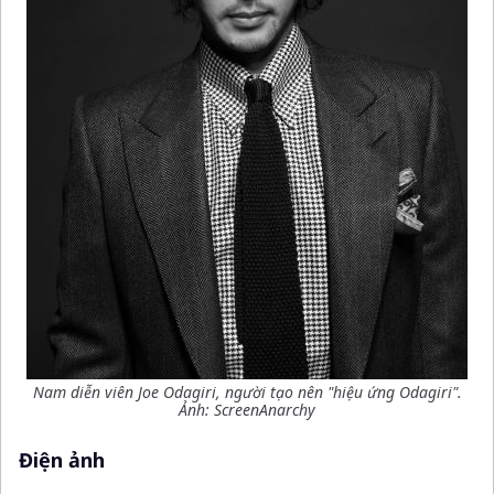
Nam diễn viên Joe Odagiri, người tạo nên "hiệu ứng Odagiri".
Ảnh: ScreenAnarchy
Điện ảnh