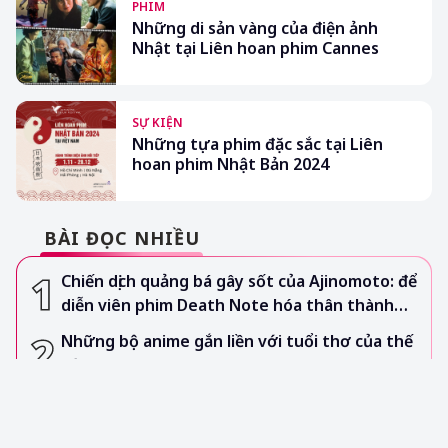
PHIM
Những di sản vàng của điện ảnh
Nhật tại Liên hoan phim Cannes
SỰ KIỆN
Những tựa phim đặc sắc tại Liên
hoan phim Nhật Bản 2024
BÀI ĐỌC NHIỀU
Chiến dịch quảng bá gây sốt của Ajinomoto: để
diễn viên phim Death Note hóa thân thành…
xà lách
Những bộ anime gắn liền với tuổi thơ của thế
hệ 8x, 9x (P.1)
Top 20 bộ đam mỹ, boy love Nhật nóng bỏng
cho các fujoshi