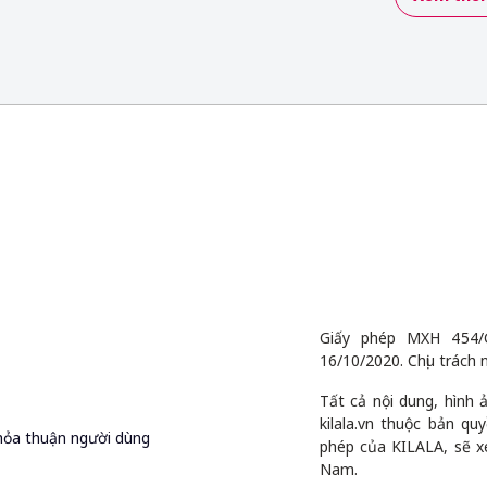
Giấy phép MXH 454/
16/10/2020. Chịu trách 
Tất cả nội dung, hình
kilala.vn thuộc bản q
hỏa thuận người dùng
phép của KILALA, sẽ x
Nam.