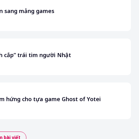
sân sang mảng games
 cắp” trái tim người Nhật
ảm hứng cho tựa game Ghost of Yotei
 bài viết