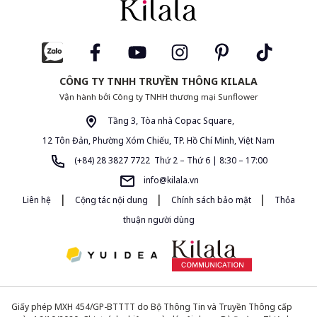
CÔNG TY TNHH TRUYỀN THÔNG KILALA
Vận hành bởi Công ty TNHH thương mại Sunflower
Tầng 3, Tòa nhà Copac Square,
12 Tôn Đản, Phường Xóm Chiếu, TP. Hồ Chí Minh, Việt Nam
(+84) 28 3827 7722 Thứ 2 – Thứ 6 | 8:30 – 17:00
info@kilala.vn
|
|
|
Liên hệ
Cộng tác nội dung
Chính sách bảo mật
Thỏa
thuận người dùng
Giấy phép MXH 454/GP-BTTTT do Bộ Thông Tin và Truyền Thông cấp