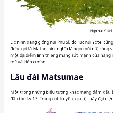
Ngọn núi Yote
Do hình dáng giống núi Phú Sĩ, đôi lúc núi Yotei cũn
được gọi là Matneshiri, nghĩa là ngọn núi nữ, cùng 
một địa điểm linh thiêng mang sức mạnh của năng l
mẽ và kiên cường.
Lâu đài Matsumae
Một trong những biểu tượng khác mang đậm dấu ấn
đầu thế kỷ 17. Trong cốt truyện, gia tộc này đại diện