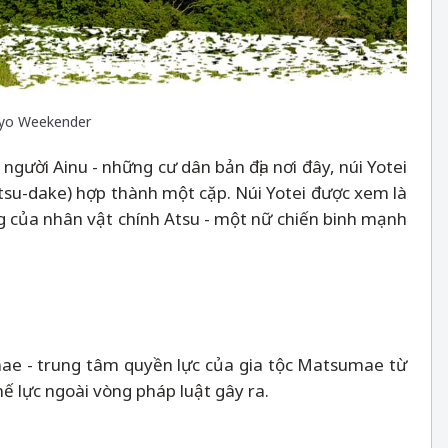
okyo Weekender
i người Ainu - những cư dân bản địa nơi đây, núi Yotei
betsu-dake) hợp thành một cặp. Núi Yotei được xem là
g của nhân vật chính Atsu - một nữ chiến binh mạnh
mae - trung tâm quyền lực của gia tộc Matsumae từ
thế lực ngoài vòng pháp luật gây ra.