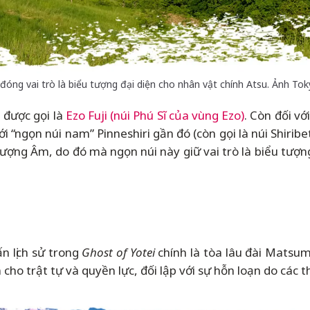
i đóng vai trò là biểu tượng đại diện cho nhân vật chính Atsu. Ảnh T
g được gọi là
Ezo Fuji (núi Phú Sĩ của vùng Ezo)
. Còn đối vớ
với “ngọn núi nam” Pinneshiri gần đó (còn gọi là núi Shiri
ượng Âm, do đó mà ngọn núi này giữ vai trò là biểu tượn
 lịch sử trong
Ghost of Yotei
chính là tòa lâu đài Matsu
 cho trật tự và quyền lực, đối lập với sự hỗn loạn do các 