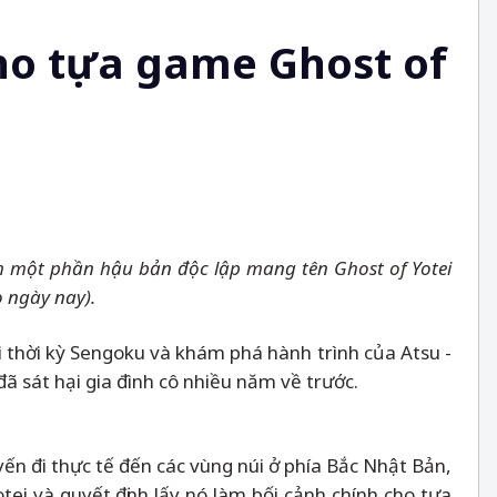
ho tựa game Ghost of
m một phần hậu bản độc lập mang tên Ghost of Yotei
o ngày nay).
i thời kỳ Sengoku và khám phá hành trình của Atsu -
ã sát hại gia đình cô nhiều năm về trước.
ến đi thực tế đến các vùng núi ở phía Bắc Nhật Bản,
tei và quyết định lấy nó làm bối cảnh chính cho tựa