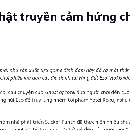
Nhật truyền cảm hứng c
hima, nhà sản xuất tựa game đình đám này đã ra mắt thê
chơi phiêu lưu qua các địa danh tại vùng đất Ezo (Hokkaid
ma, câu chuyện của
Ghost of Yotei
đưa người chơi đến cuố
ng núi Ezo để truy lùng nhóm tội phạm Yotei Rokujinshu đ
nhóm nhà phát triển Sucker Punch đã thực hiện nhiều chuy
son Connell đã bị choáng ngợp bởi vẻ đẹp của ngọn núi Yo