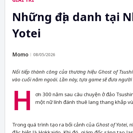
Những địa danh tại 
Yotei
Momo
08/05/2026
Nối tiếp thành công của thương hiệu Ghost of Tsus
vào cuối năm ngoái. Lần này, tựa game sẽ đưa người 
H
ơn 300 năm sau câu chuyện ở đảo Tsushi
một nữ lính đánh thuê lang thang khắp vù
Trong quá trình tạo ra bối cảnh của
Ghost of Yotei
, 
đặc biệt là Hokkaido. Khi đó, giám đốc sáng tạo Ja