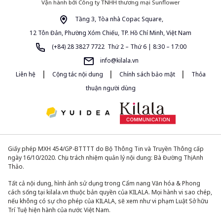
Vận hành bởi Công ty TNHH thương mại Sunflower
Tầng 3, Tòa nhà Copac Square,
12 Tôn Đản, Phường Xóm Chiếu, TP. Hồ Chí Minh, Việt Nam
(+84) 28 3827 7722 Thứ 2 – Thứ 6 | 8:30 – 17:00
info@kilala.vn
|
|
|
Liên hệ
Cộng tác nội dung
Chính sách bảo mật
Thỏa
thuận người dùng
Giấy phép MXH 454/GP-BTTTT do Bộ Thông Tin và Truyền Thông cấp
ngày 16/10/2020. Chịu trách nhiệm quản lý nội dung: Bà Đường Thị Anh
Thảo.
Tất cả nội dung, hình ảnh sử dụng trong Cẩm nang Văn hóa & Phong
cách sống tại kilala.vn thuộc bản quyền của KILALA. Mọi hành vi sao chép,
nếu không có sự cho phép của KILALA, sẽ xem như vi phạm Luật Sở hữu
Trí Tuệ hiện hành của nước Việt Nam.