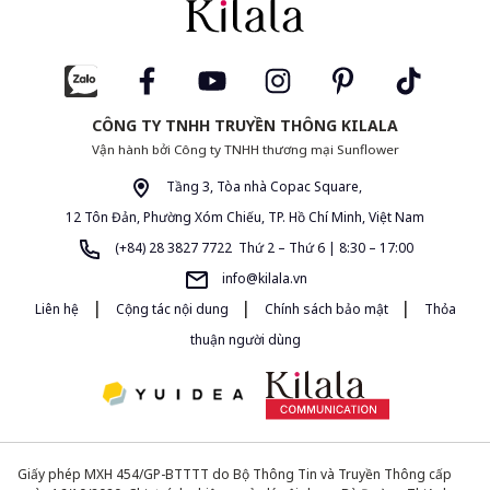
CÔNG TY TNHH TRUYỀN THÔNG KILALA
Vận hành bởi Công ty TNHH thương mại Sunflower
Tầng 3, Tòa nhà Copac Square,
12 Tôn Đản, Phường Xóm Chiếu, TP. Hồ Chí Minh, Việt Nam
(+84) 28 3827 7722 Thứ 2 – Thứ 6 | 8:30 – 17:00
info@kilala.vn
|
|
|
Liên hệ
Cộng tác nội dung
Chính sách bảo mật
Thỏa
thuận người dùng
Giấy phép MXH 454/GP-BTTTT do Bộ Thông Tin và Truyền Thông cấp