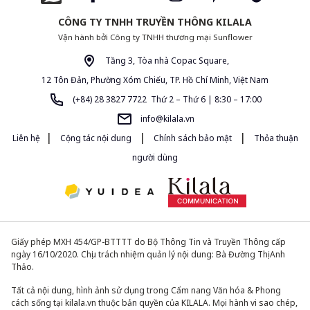
CÔNG TY TNHH TRUYỀN THÔNG KILALA
Vận hành bởi Công ty TNHH thương mại Sunflower
Tầng 3, Tòa nhà Copac Square,
12 Tôn Đản, Phường Xóm Chiếu, TP. Hồ Chí Minh, Việt Nam
(+84) 28 3827 7722 Thứ 2 – Thứ 6 | 8:30 – 17:00
info@kilala.vn
|
|
|
Liên hệ
Cộng tác nội dung
Chính sách bảo mật
Thỏa thuận
người dùng
Giấy phép MXH 454/GP-BTTTT do Bộ Thông Tin và Truyền Thông cấp
ngày 16/10/2020. Chịu trách nhiệm quản lý nội dung: Bà Đường Thị Anh
Thảo.
Tất cả nội dung, hình ảnh sử dụng trong Cẩm nang Văn hóa & Phong
cách sống tại kilala.vn thuộc bản quyền của KILALA. Mọi hành vi sao chép,