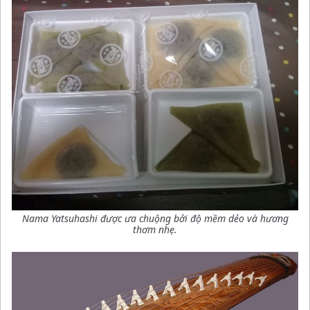
Nama Yatsuhashi được ưa chuộng bởi độ mềm dẻo và hương
thơm nhẹ.