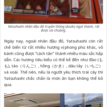
Yatsuhashi nhân đậu đỏ truyền thống (Azuki) ngọt thanh, rất
được ưa chuộng.
Ngày nay, ngoài nhân đậu đỏ, Yatsuhashi còn rất
chế biến từ rất nhiều hương vị phong phú khác, vỏ
bánh cũng được “cách tân” thành nhiều màu sắc hấp
dẫn. Các hương tiêu biểu có thể kể đến như đào (も
も), táo（りんご）, hồng（かき）, dâu tây（いちご）
và xoài. Thế nên, nếu là người yêu thích trái cây thì
Yatsuhashi chắc chắn là món ăn bạn không thể bỏ
qua.