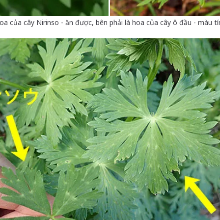
hoa của cây Nirinso - ăn được, bên phải là hoa của cây ô đầu - màu t