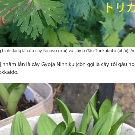
hình dáng lá của cây Nirinso (trái) và cây ô đầu Torikabuto (phải).
ị nhầm lẫn là cây Gyoja Ninniku (còn gọi là cây tỏi gấu ho
okkaido.