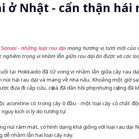
ai ở Nhật - cẩn thận hái
i
Sansai - những loại rau dại
mang hương vị tươi mới của 
 nghiêm trọng vì nhầm lẫn giữa rau dại ăn được và các lo
uổi tại Hokkaido đã tử vong vì nhầm lẫn giữa cây rau dại
ên núi hái rau dại và mang về nhà nấu. Khoảng một giờ s
ợc đưa đi cấp cứu, cụ bà đã dần hồi phục nhưng cụ ông đã 
ộc aconitine có trong cây ô đầu - một loại cây có chất đ
nguy kịch vì lý do tương tự.
 núi râm mát, có hình dạng khá giống với loại rau dại Ni
 dễ nhầm lẫn hai loại cây này.