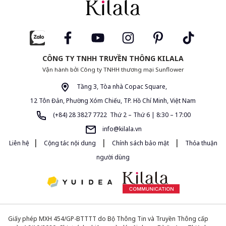
CÔNG TY TNHH TRUYỀN THÔNG KILALA
Vận hành bởi Công ty TNHH thương mại Sunflower
Tầng 3, Tòa nhà Copac Square,
12 Tôn Đản, Phường Xóm Chiếu, TP. Hồ Chí Minh, Việt Nam
(+84) 28 3827 7722 Thứ 2 – Thứ 6 | 8:30 – 17:00
info@kilala.vn
|
|
|
Liên hệ
Cộng tác nội dung
Chính sách bảo mật
Thỏa thuận
người dùng
Giấy phép MXH 454/GP-BTTTT do Bộ Thông Tin và Truyền Thông cấp