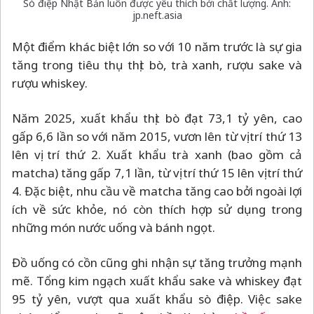
Sò điệp Nhật Bản luôn được yêu thích bởi chất lượng. Ảnh:
jp.neft.asia
Một điểm khác biệt lớn so với 10 năm trước là sự gia
tăng trong tiêu thụ thịt bò, trà xanh, rượu sake và
rượu whiskey.
Năm 2025, xuất khẩu thịt bò đạt 73,1 tỷ yên, cao
gấp 6,6 lần so với năm 2015, vươn lên từ vị trí thứ 13
lên vị trí thứ 2. Xuất khẩu trà xanh (bao gồm cả
matcha) tăng gấp 7,1 lần, từ vị trí thứ 15 lên vị trí thứ
4. Đặc biệt, nhu cầu về matcha tăng cao bởi ngoài lợi
ích về sức khỏe, nó còn thích hợp sử dụng trong
những món nước uống và bánh ngọt.
Đồ uống có cồn cũng ghi nhận sự tăng trưởng mạnh
mẽ. Tổng kim ngạch xuất khẩu sake và whiskey đạt
95 tỷ yên, vượt qua xuất khẩu sò điệp. Việc sake