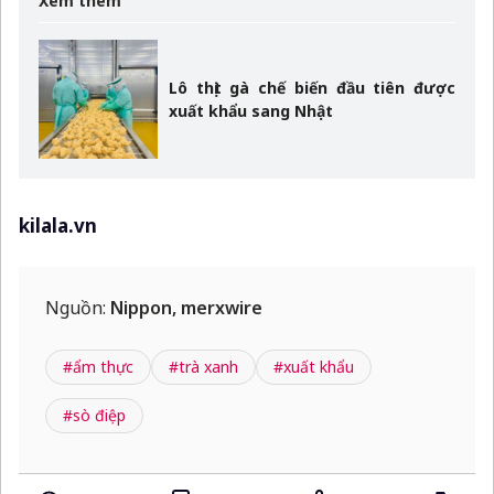
Xem thêm
Lô thịt gà chế biến đầu tiên được
xuất khẩu sang Nhật
kilala.vn
Nguồn:
Nippon, merxwire
#ẩm thực
#trà xanh
#xuất khẩu
#sò điệp