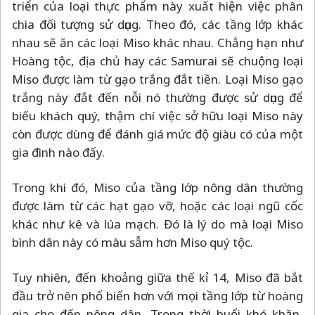
triển của loại thực phẩm này xuất hiện việc phân
chia đối tượng sử dụng. Theo đó, các tầng lớp khác
nhau sẽ ăn các loại Miso khác nhau. Chẳng hạn như
Hoàng tộc, địa chủ hay các Samurai sẽ chuộng loại
Miso được làm từ gạo trắng đắt tiền. Loại Miso gạo
trắng này đắt đến nỗi nó thường được sử dụng để
biếu khách quý, thậm chí việc sở hữu loại Miso này
còn được dùng để đánh giá mức độ giàu có của một
gia đình nào đấy.
Trong khi đó, Miso của tầng lớp nông dân thường
được làm từ các hạt gạo vỡ, hoặc các loại ngũ cốc
khác như kê và lúa mạch. Đó là lý do mà loại Miso
bình dân này có màu sẫm hơn Miso quý tộc.
Tuy nhiên, đến khoảng giữa thế kỉ 14, Miso đã bắt
đầu trở nên phổ biến hơn với mọi tầng lớp từ hoàng
gia cho đến nông dân. Trong thời buổi khó khăn,