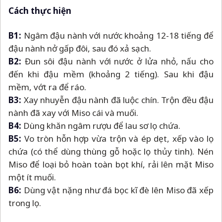
Cách thực hiện
B1:
Ngâm đậu nành với nước khoảng 12-18 tiếng để
đậu nành nở gấp đôi, sau đó xả sạch.
B2:
Đun sôi đậu nành với nước ở lửa nhỏ, nấu cho
đến khi đậu mềm (khoảng 2 tiếng). Sau khi đậu
mềm, vớt ra để ráo.
B3:
Xay nhuyễn đậu nành đã luộc chín. Trộn đều đậu
nành đã xay với Miso cái và muối.
B4:
Dùng khăn ngâm rượu để lau sơ lọ chứa.
B5:
Vo tròn hỗn hợp vừa trộn và ép dẹt, xếp vào lọ
chứa (có thể dùng thùng gỗ hoặc lọ thủy tinh). Nén
Miso để loại bỏ hoàn toàn bọt khí, rải lên mặt Miso
một ít muối.
B6:
Dùng vật nặng như đá bọc kĩ đè lên Miso đã xếp
trong lọ.