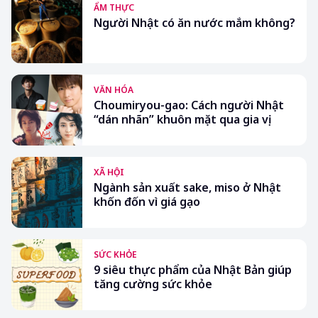
ẨM THỰC
Người Nhật có ăn nước mắm không?
VĂN HÓA
Choumiryou-gao: Cách người Nhật
“dán nhãn” khuôn mặt qua gia vị
XÃ HỘI
Ngành sản xuất sake, miso ở Nhật
khốn đốn vì giá gạo
SỨC KHỎE
9 siêu thực phẩm của Nhật Bản giúp
tăng cường sức khỏe