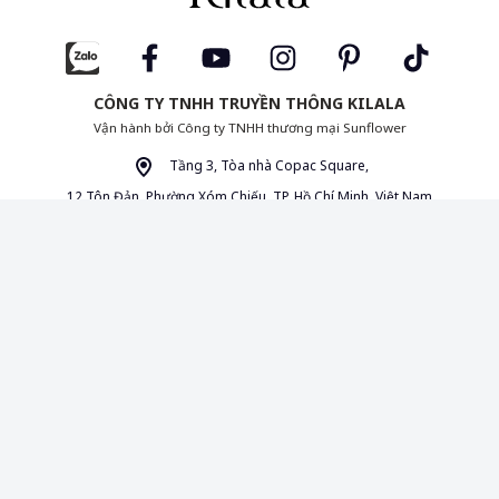
CÔNG TY TNHH TRUYỀN THÔNG KILALA
Vận hành bởi Công ty TNHH thương mại Sunflower
Tầng 3, Tòa nhà Copac Square,
12 Tôn Đản, Phường Xóm Chiếu, TP. Hồ Chí Minh, Việt Nam
(+84) 28 3827 7722 Thứ 2 – Thứ 6 | 8:30 – 17:00
info@kilala.vn
|
|
|
Liên hệ
Cộng tác nội dung
Chính sách bảo mật
Thỏa thuận
người dùng
Giấy phép MXH 454/GP-BTTTT do Bộ Thông Tin và Truyền Thông cấp
ngày 16/10/2020. Chịu trách nhiệm quản lý nội dung: Bà Đường Thị Anh
Thảo.