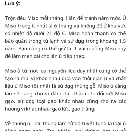
Lưu ý:
Trộn đều Miso mỗi tháng 1 lần để tránh nấm mốc. Ủ
Miso trong ít nhất là 6 tháng và không để ở khu vực
có nhiệt độ dưới 21 độ C. Miso hoàn thành có thể
bảo quản trong tủ lạnh và sử dụng trong khoảng 1,5
năm. Bạn cũng có thể giữ lại 1 vài muỗng Miso này
để làm men cái cho lần ủ tiếp theo.
Miso ủ từ một loại nguyên liệu duy nhất cũng có thể
tạo ra mùi vị khác nhau dựa vào thời gian ủ và chất
liệu ủ Miso tốt nhất là sử dụng thùng gỗ. Miso ủ càng
lâu sẽ càng cho vị đậm đà. Thậm chí đối với Miso
gạo, sử dụng loại gạo khác nhau cũng cho ra các
hương vị khác nhau: gạo lức, gạo trắng.
Về thùng ủ, loại thùng làm từ gỗ tuyết tùng là loại ủ
Miso ngon nhất. Tuy nhiên, loại thùng làm từ gỗ