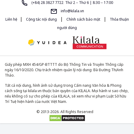
(+84) 28 3827 7722 Thứ 2 – Thứ 6 | 8:30 – 17:00
info@kilala.vn
|
|
|
Liên hệ
Cộng tác nội dung
Chính sách bảo mật
Thỏa thuận
người dùng
Giấy phép MXH 454/GP-BTTTT do Bộ Thông Tin và Truyền Thông cấp
ngày 16/10/2020. Chịu trách nhiệm quản lý nội dung: Bà Đường Thị Anh
Thảo.
Tất cả nội dung, hình ảnh sử dụng trong Cẩm nang Văn hóa & Phong
cách sống tại kilala.vn thuộc bản quyền của KILALA. Mọi hành vi sao chép,
nếu không có sự cho phép của KILALA, sẽ xem như vi phạm Luật Sở hữu
Trí Tuệ hiện hành của nước Việt Nam.
© 2013-2026. All Rights Reserved