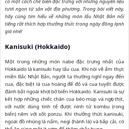
có một cách chế biến đặc trưng với những nguyên liệu
tươi ngon từ sản vật địa phương. Trong bài viết này,
hãy cùng tìm hiểu về những món lẩu Nhật Bản nổi
tiếng rất thích hợp thưởng thức trong ngày đông lạnh
giá nhé!
Kanisuki (Hokkaido)
Một trong những món nabe đặc trưng nhất của
Hokkaido là kanisuki hay lẩu cua. Khi nói về ẩm thực
miền Bắc Nhật Bản, người ta thường nghĩ ngay đến
cua, đặc biệt là cua hoàng đế đỏ và cua tuyết được
đánh bắt ngoài khơi bờ biển Hokkaido. Kanisuki là sự
kết hợp những chiếc chân cua béo múp và ngọt thịt,
với nước dùng tinh tế được ninh từ kombu (rong
biển) nêm với xốt ponzu. Khi thưởng thức kanisuki,
ngoài đồ nhúng là nấm, negi (hành lá) và bắp cải, có
thể ăn cùng một ít cơm để thêm chắc bụng.