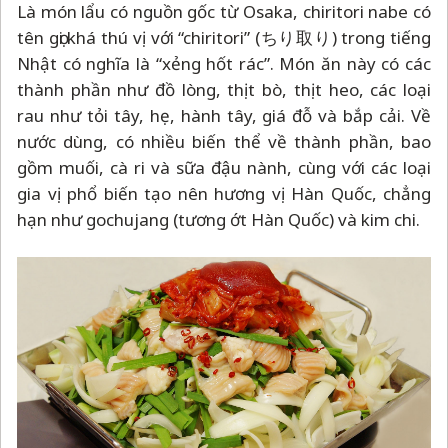
Là món lẩu có nguồn gốc từ Osaka, chiritori nabe có
tên gọi khá thú vị với “chiritori” (ちり取り) trong tiếng
Nhật có nghĩa là “xẻng hốt rác”. Món ăn này có các
thành phần như đồ lòng, thịt bò, thịt heo, các loại
rau như tỏi tây, hẹ, hành tây, giá đỗ và bắp cải. Về
nước dùng, có nhiều biến thể về thành phần, bao
gồm muối, cà ri và sữa đậu nành, cùng với các loại
gia vị phổ biến tạo nên hương vị Hàn Quốc, chẳng
hạn như gochujang (tương ớt Hàn Quốc) và kim chi.