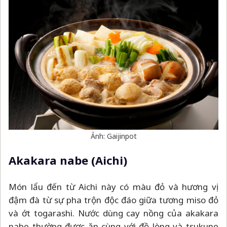
Ảnh: Gaijinpot
Akakara nabe (Aichi)
Món lẩu đến từ Aichi này có màu đỏ và hương vị
đậm đà từ sự pha trộn độc đáo giữa tương miso đỏ
và ớt togarashi. Nước dùng cay nồng của akakara
nabe thường được ăn cùng với đồ lòng và tsukune