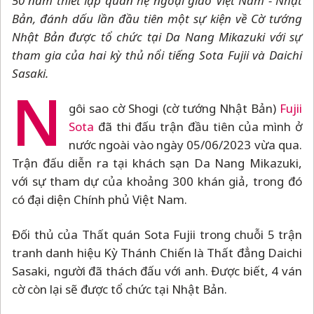
50 năm thiết lập quan hệ ngoại giao Việt Nam - Nhật
Bản, đánh dấu lần đầu tiên một sự kiện về Cờ tướng
Nhật Bản được tổ chức tại Da Nang Mikazuki với sự
tham gia của hai kỳ thủ nổi tiếng Sota Fujii và Daichi
Sasaki.
N
gôi sao cờ Shogi (cờ tướng Nhật Bản)
Fujii
Sota
đã thi đấu trận đầu tiên của mình ở
nước ngoài vào ngày 05/06/2023 vừa qua.
Trận đấu diễn ra tại khách sạn Da Nang Mikazuki,
với sự tham dự của khoảng 300 khán giả, trong đó
có đại diện Chính phủ Việt Nam.
Đối thủ của Thất quán Sota Fujii trong chuỗi 5 trận
tranh danh hiệu Kỳ Thánh Chiến là Thất đẳng Daichi
Sasaki, người đã thách đấu với anh. Được biết, 4 ván
cờ còn lại sẽ được tổ chức tại Nhật Bản.