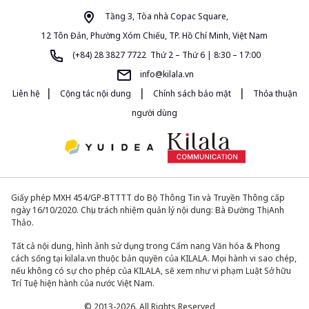
Tầng 3, Tòa nhà Copac Square,
12 Tôn Đản, Phường Xóm Chiếu, TP. Hồ Chí Minh, Việt Nam
(+84) 28 3827 7722 Thứ 2 – Thứ 6 | 8:30 – 17:00
info@kilala.vn
|
|
|
Liên hệ
Cộng tác nội dung
Chính sách bảo mật
Thỏa thuận
người dùng
Giấy phép MXH 454/GP-BTTTT do Bộ Thông Tin và Truyền Thông cấp
ngày 16/10/2020. Chịu trách nhiệm quản lý nội dung: Bà Đường Thị Anh
Thảo.
Tất cả nội dung, hình ảnh sử dụng trong Cẩm nang Văn hóa & Phong
cách sống tại kilala.vn thuộc bản quyền của KILALA. Mọi hành vi sao chép,
nếu không có sự cho phép của KILALA, sẽ xem như vi phạm Luật Sở hữu
Trí Tuệ hiện hành của nước Việt Nam.
© 2013-2026. All Rights Reserved