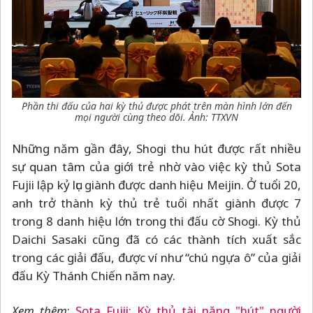
Phần thi đấu của hai kỳ thủ được phát trên màn hình lớn đến
mọi người cùng theo dõi. Ảnh: TTXVN
Những năm gần đây, Shogi thu hút được rất nhiều
sự quan tâm của giới trẻ nhờ vào việc kỳ thủ Sota
Fujii lập kỷ lục giành được danh hiệu Meijin. Ở tuổi 20,
anh trở thành kỳ thủ trẻ tuổi nhất giành được 7
trong 8 danh hiệu lớn trong thi đấu cờ Shogi. Kỳ thủ
Daichi Sasaki cũng đã có các thành tích xuất sắc
trong các giải đấu, được ví như “chú ngựa ô” của giải
đấu Kỳ Thánh Chiến năm nay.
Xem thêm
:
Sota Fujii: Kỳ thủ tài năng "hút" người