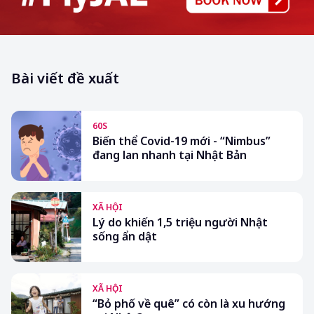
Bài viết đề xuất
60S
Biến thể Covid-19 mới - “Nimbus”
đang lan nhanh tại Nhật Bản
XÃ HỘI
Lý do khiến 1,5 triệu người Nhật
sống ẩn dật
XÃ HỘI
“Bỏ phố về quê” có còn là xu hướng